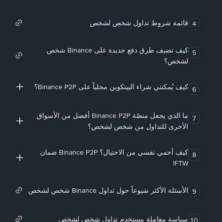
قائمة شروط تداول شخص لشخص
4
كيف تضيف طرق دفع جديدة على Binance شخص
5
لشخص؟
كيف يُمكنني شراء البيتكوين محلياً على Binance P2P؟
6
ما الذي يجعل منصّة Binance P2P أفضل من الأسواق
7
الأخرى للتداول من شخص لشخص؟
كيف أحمي نفسي من الاحتيال؟ Binance P2P ضمان
8
FTW!
الأسئلة الأكثر شيوعاً حول تداول Binance شخص لشخص
9
سياسة معاملة مستخدم تداول شخص لشخص
10