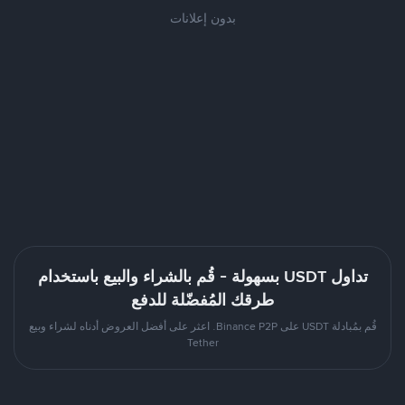
بدون إعلانات
تداول USDT بسهولة - قُم بالشراء والبيع باستخدام
طرقك المُفضّلة للدفع
قُم بمُبادلة USDT على Binance P2P. اعثر على أفضل العروض أدناه لشراء وبيع
Tether