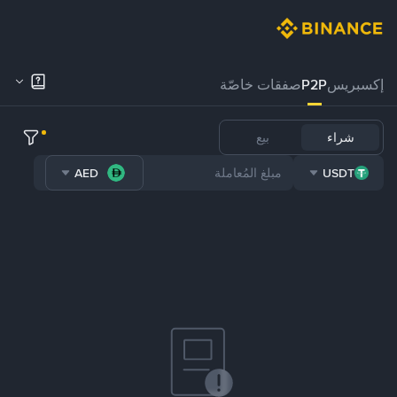
إكسبريس
P2P
صفقات خاصّة
شراء
بيع
AED
USDT