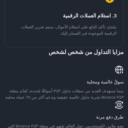
3. استلام العملات الرقمية
بمُجرّد تأكيد البائع على استلام الأموال، سيتم تحرير العملات
الرقمية الموجودة في الضمان إليك.
مزايا التداول من شخص لشخص
سوقٌ عالمية ومحلية
بينما تستهدف العديد من منصّات تداول P2P أسواقًا مُحددة، تُقدّم منصّة
Binance P2P تجربة تداول عالمية حقيقية وتدعم أكثر من 70 عملة محلية.
طرق دفع مرنة
يضع ملايين المُستخدمين حول العالم ثقتهم في منصّة Binance P2P التي