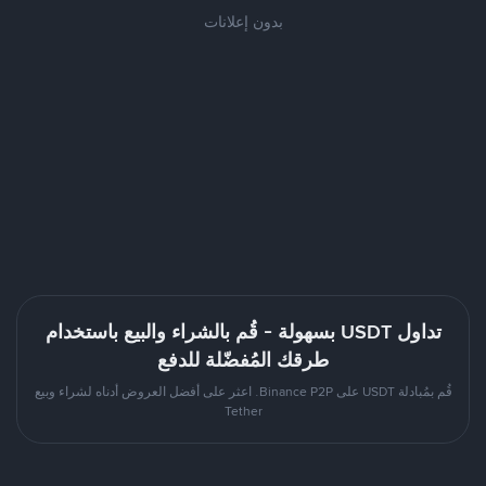
بدون إعلانات
تداول USDT بسهولة - قُم بالشراء والبيع باستخدام
طرقك المُفضّلة للدفع
قُم بمُبادلة USDT على Binance P2P. اعثر على أفضل العروض أدناه لشراء وبيع
Tether