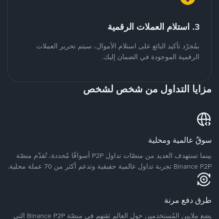
3. استلام العملات الرقمية
بمُجرّد تأكيد البائع على استلام الأموال، سيتم تحرير العملات
الرقمية الموجودة في الضمان إليك.
مزايا التداول من شخص لشخص
سوقٌ عالمية ومحلية
بينما تستهدف العديد من منصّات تداول P2P أسواقًا مُحددة، تُقدّم منصّة
Binance P2P تجربة تداول عالمية حقيقية وتدعم أكثر من 70 عملة محلية.
طرق دفع مرنة
يضع ملايين المُستخدمين حول العالم ثقتهم في منصّة Binance P2P التي