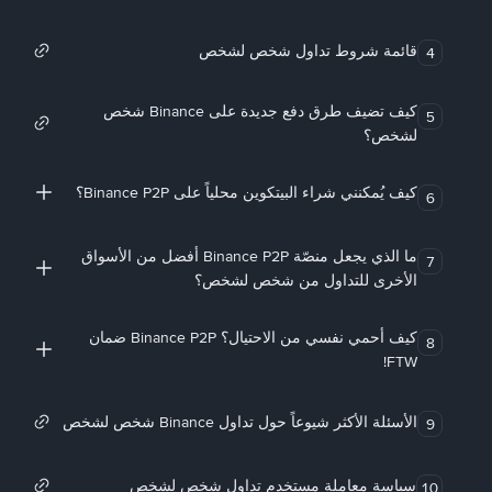
قائمة شروط تداول شخص لشخص
4
كيف تضيف طرق دفع جديدة على Binance شخص
5
لشخص؟
كيف يُمكنني شراء البيتكوين محلياً على Binance P2P؟
6
ما الذي يجعل منصّة Binance P2P أفضل من الأسواق
7
الأخرى للتداول من شخص لشخص؟
كيف أحمي نفسي من الاحتيال؟ Binance P2P ضمان
8
FTW!
الأسئلة الأكثر شيوعاً حول تداول Binance شخص لشخص
9
سياسة معاملة مستخدم تداول شخص لشخص
10