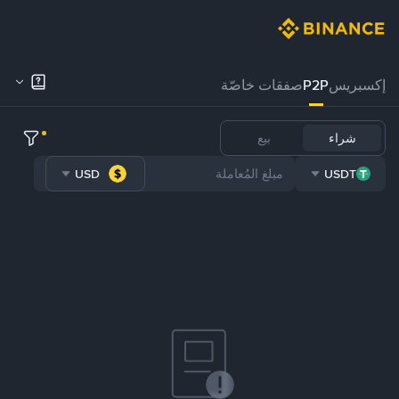
إكسبريس
P2P
صفقات خاصّة
شراء
بيع
USD
USDT