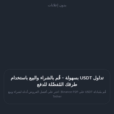
بدون إعلانات
تداول USDT بسهولة - قُم بالشراء والبيع باستخدام
طرقك المُفضّلة للدفع
قُم بمُبادلة USDT على Binance P2P. اعثر على أفضل العروض أدناه لشراء وبيع
Tether