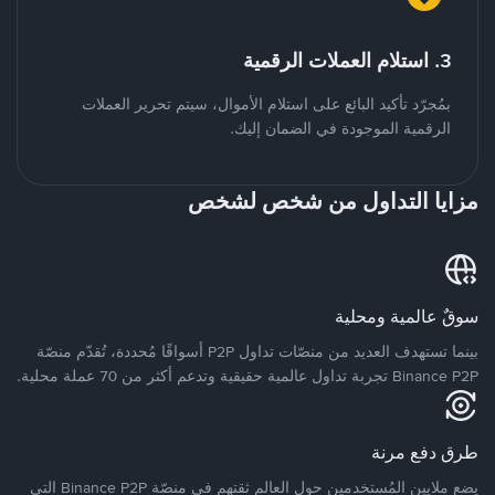
3. استلام العملات الرقمية
بمُجرّد تأكيد البائع على استلام الأموال، سيتم تحرير العملات
الرقمية الموجودة في الضمان إليك.
مزايا التداول من شخص لشخص
سوقٌ عالمية ومحلية
بينما تستهدف العديد من منصّات تداول P2P أسواقًا مُحددة، تُقدّم منصّة
Binance P2P تجربة تداول عالمية حقيقية وتدعم أكثر من 70 عملة محلية.
طرق دفع مرنة
يضع ملايين المُستخدمين حول العالم ثقتهم في منصّة Binance P2P التي