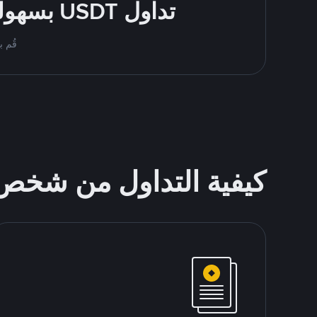
تداول USDT بسهولة - قُم بالشراء والبيع باستخدام طرقك المُفضّلة للدفع
قُم بمُبادلة USDT على nance P2P
كيفية التداول من شخ