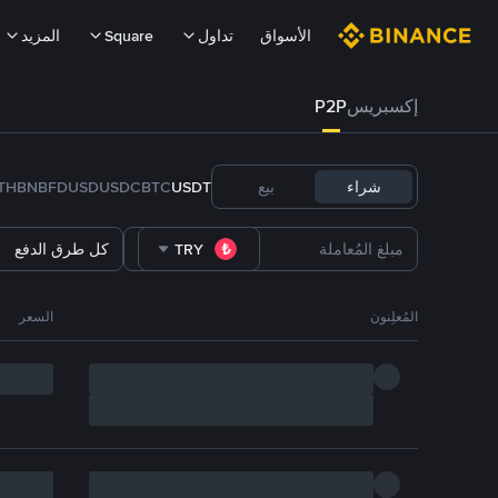
الأسواق
تداول
Square
المزيد
إكسبريس
P2P
شراء
بيع
USDT
BTC
USDC
FDUSD
BNB
TH
TRY
كل طرق الدفع
المُعلِنون
السعر