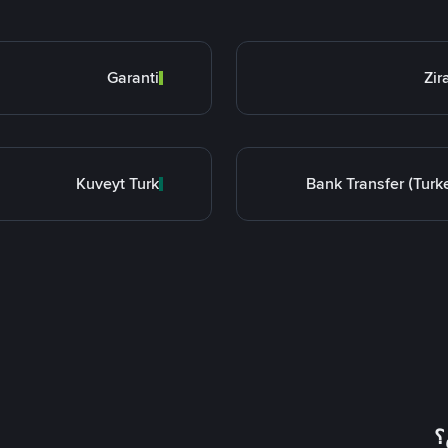
Garanti
Zir
Kuveyt Turk
Bank Transfer (Turk
؟