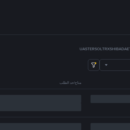
U
ASTER
SOL
TRX
SHIB
ADA
E
متاح/حد الطلب