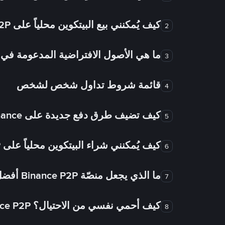
كيف يُمكنني بيع البيتكوين محلياً على Binance P2P؟
2
ما هي الأصول الافتراضية المدعومة 
3
قائمة شروط تداول شخص لشخص
4
كيف تضيف طرق دفع جديدة على Binance شخص لشخص؟
5
كيف يُمكنني شراء البيتكوين محلياً على Binance P2P؟
6
ما الذي يجعل منصّة Binance P2P أفضل من الأسواق الأخرى للتداول من شخص لشخص؟
7
كيف أحمي نفسي من الاحتيال؟ Binance P2P ضمان FTW!
8