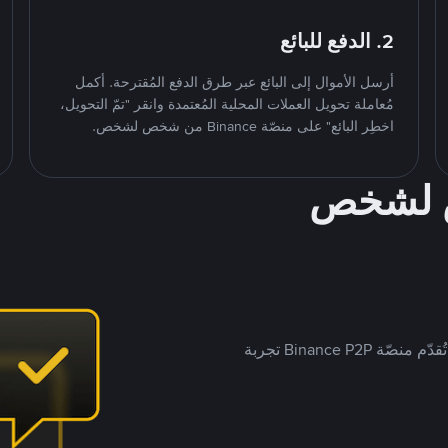
2. الدفع للبائع
أرسل الأموال إلى البائع عبر طرق الدفع المُقترحة. أكمل
مُعاملة تحويل العملات المحلية المُعتمدة وانقر "تمّ التحويل،
اخطِر البائع" على منصّة Binance من شخص لشخص.
ص لشخص
بينما تستهدف العديد من منصّات تداول P2P أسواقًا مُحددة، تُقدّم منصّة Binance P2P تجربة