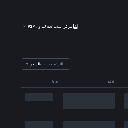
مركز المساعدة لتداول P2P
الترتيب حسب
السعر
الدفع
تداول