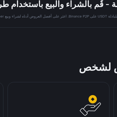
Bi. اعثر على أفضل العروض أدناه لشراء وبيع Tether
ص لشخص