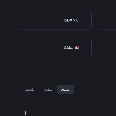
İŞBANK
Akbank
مبتدئ
متقدم
المُعلِنون