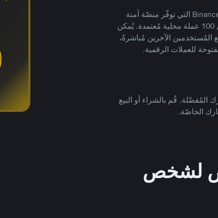
يضع ملايين المُستخدمين حول العالم ثقتهم في منصّة Binance P2P التي توفّر منصّة آمنة
لتداول العملات الرقمية بأكثر من 800 طريقة دفع وأكثر من 100 عملة محلية مُعتمدة. يُمكن
 المُستخدمين الآخرين مُباشرةً،
فتوحة للعملات الرقمية.
 المُفضّلة. قُم بالشراء أو البيع
رك الخاصّة.
خص لشخص