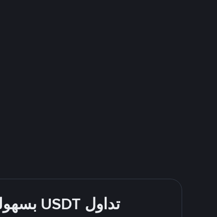
تداول USDT بسهولة - قُم بالشراء والبيع باستخدام طرقك المُفضّلة للدفع