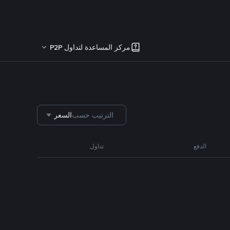
مركز المساعدة لتداول P2P
الترتيب حسب
السعر
الدفع
تداول