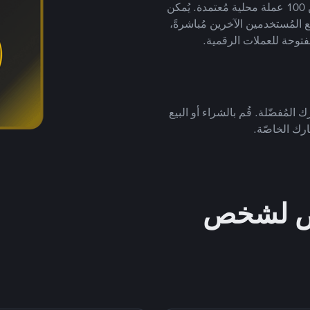
لتداول العملات الرقمية بأكثر من 800 طريقة دفع وأكثر من 100 عملة محلية مُعتمدة. يُمكن
 المُستخدمين الآخرين مُباشرةً،
فتوحة للعملات الرقمية.
 المُفضّلة. قُم بالشراء أو البيع
رك الخاصّة.
خص لشخص