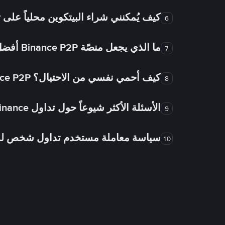
كيف يُمكنني شراء البيتكوين محلياً على Binance P2P؟
6
ما الذي يجعل منصّة Binance P2P أفضل من الأسواق الأخرى للتداول من شخص لشخص؟
7
كيف أحمي نفسي من الاحتيال؟ Binance P2P ضمان FTW!
8
الأسئلة الأكثر شيوعاً حول تداول Binance شخص لشخص
9
سياسة معاملة مستخدم تداول شخص 
10