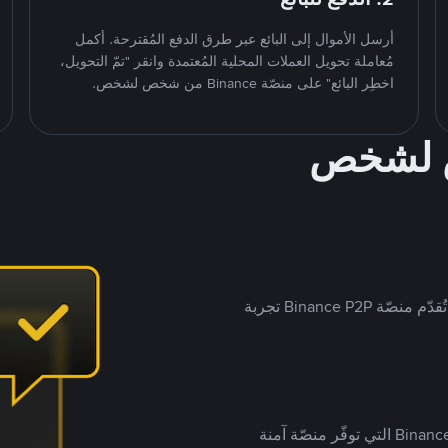
أرسل الأموال إلى البائع عبر طرق الدفع المُقترحة. أكمل
مُعاملة تحويل العملات المحلية المُعتمدة وانقر "تمّ التحويل،
اخطِر البائع" على منصّة Binance من شخص لشخص.
ص لشخص
بينما تستهدف العديد من منصّات تداول P2P أسواقًا مُحددة، تُقدّم منصّة Binance P2P تجربة
يضع ملايين المُستخدمين حول العالم ثقتهم في منصّة Binance P2P التي توفّر منصّة آمنة