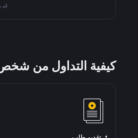
قُم بمُبادلة USDT على nance P2P
كيفية التداول من شخ
1. تقديم طلب