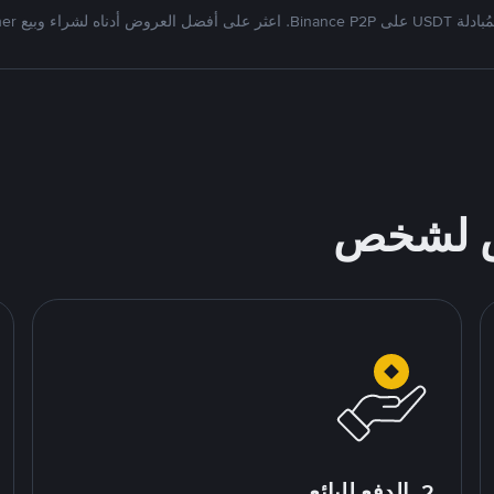
Bi. اعثر على أفضل العروض أدناه لشراء وبيع Tether
ص لشخص
2. الدفع للبائع