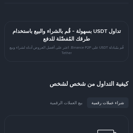
تداول USDT بسهولة - قُم بالشراء والبيع باستخدام
طرقك المُفضّلة للدفع
قُم بمُبادلة USDT على Binance P2P. اعثر على أفضل العروض أدناه لشراء وبيع
Tether
كيفية التداول من شخص لشخص
شراء عملات رقمية
بيع العملات الرقمية