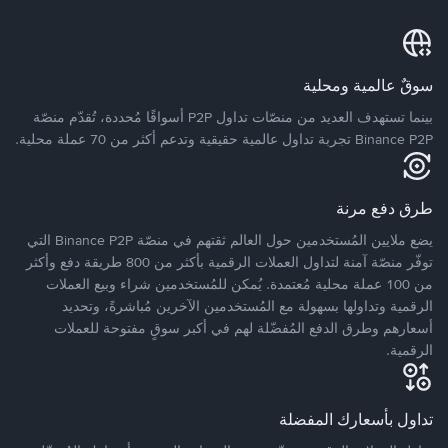
سوقٌ عالمية ومحلية
بينما تستهدف العديد من منصّات تداول P2P أسواقًا مُحددة، تُقدّم منصّة
Binance P2P تجربة تداول عالمية حقيقية وتدعم أكثر من 70 عملة محلية.
طرق دفع مرنة
يضع ملايين المُستخدمين حول العالم ثقتهم في منصّة Binance P2P التي
توفّر منصّة آمنة لتداول العملات الرقمية بأكثر من 800 طريقة دفع وأكثر
من 100 عملة محلية مُعتمدة. يُمكن للمُستخدمين شراء وبيع العملات
الرقمية وتداولها بسهولة مع المُستخدمين الآخرين مُباشرةً، وتحديد
أسعارهم وطرق الدفع المُفضّلة لهم في أكبر سوقٍ مفتوحة للعملات
الرقمية.
تداول بأسعارك المفضلة