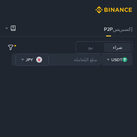
إكسبريس
P2P
شراء
بيع
JPY
USDT