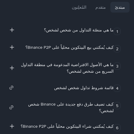
مبتدئ
متقدم
المُعلِنون
ما هي منصّة التداول من شخص لشخص؟
1
كيف يُمكنني بيع البيتكوين محلياً على Binance P2P؟
2
ما هي الأصول الافتراضية المدعومة في منطقة التداول
3
السريع من شخص لشخص؟
قائمة شروط تداول شخص لشخص
4
كيف تضيف طرق دفع جديدة على Binance شخص
5
لشخص؟
كيف يُمكنني شراء البيتكوين محلياً على Binance P2P؟
6