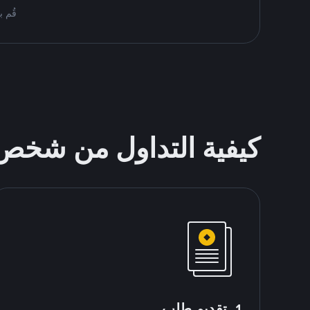
قُم بمُبادلة USDT على nance P2P
كيفية التداول من شخ
1. تقديم طلب