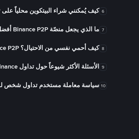
كيف يُمكنني شراء البيتكوين محلياً على Binance P2P؟
6
ما الذي يجعل منصّة Binance P2P أفضل من الأسواق الأخرى للتداول من شخص لشخص؟
7
كيف أحمي نفسي من الاحتيال؟ Binance P2P ضمان FTW!
8
الأسئلة الأكثر شيوعاً حول تداول Binance شخص لشخص
9
سياسة معاملة مستخدم تداول شخص 
10