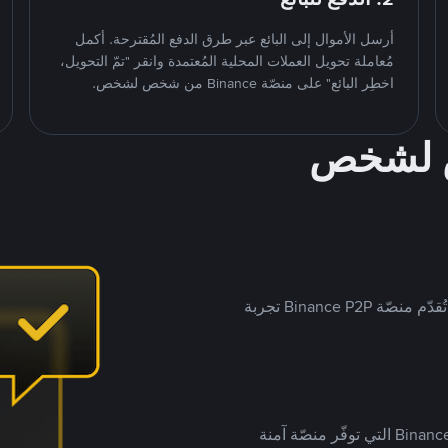
أرسل الأموال إلى البائع عبر طرق الدفع المُقترحة. أكمل
مُعاملة تحويل العملات المحلية المُعتمدة وانقر "تمّ التحويل،
اخطِر البائع" على منصّة Binance من شخص لشخص.
ص لشخص
بينما تستهدف العديد من منصّات تداول P2P أسواقًا مُحددة، تُقدّم منصّة Binance P2P تجربة
يضع ملايين المُستخدمين حول العالم ثقتهم في منصّة Binance P2P التي توفّر منصّة آمنة