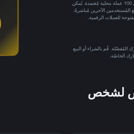
لتداول العملات الرقمية بأكثر من 800 طريقة دفع وأكثر من 100 عملة محلية مُعتمدة. يُمكن
 المُستخدمين الآخرين مُباشرةً،
فتوحة للعملات الرقمية.
 المُفضّلة. قُم بالشراء أو البيع
رك الخاصّة.
خص لشخص