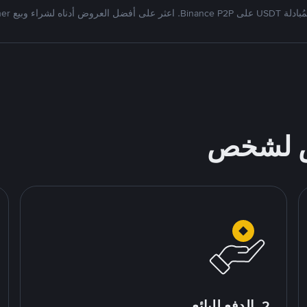
Bi. اعثر على أفضل العروض أدناه لشراء وبيع Tether
ص لشخص
2. الدفع للبائع