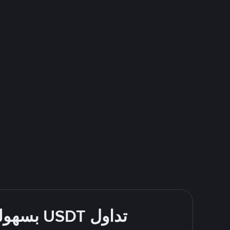
تداول USDT بسهولة - قُم بالشراء والبيع باستخدام طرقك المُفضّلة للدفع