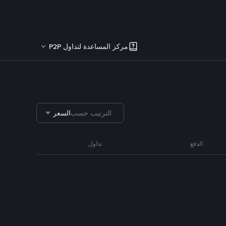
مركز المساعدة لتداول P2P
الترتيب حسب
السعر
الدفع
تداول