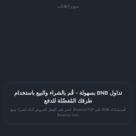
بدون إعلانات
تداول BNB بسهولة - قُم بالشراء والبيع باستخدام
طرقك المُفضّلة للدفع
قُم بمُبادلة BNB على Binance P2P. اعثر على أفضل العروض أدناه لشراء وبيع
Binance Coin