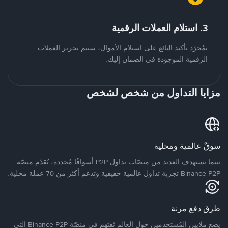
3. استلام العملات الرقمية
بمُجرّد تأكيد البائع على استلام الأموال، سيتم تحرير العملات
الرقمية الموجودة في الضمان إليك.
مزايا التداول من شخص لشخص
سوقٌ عالمية ومحلية
بينما تستهدف العديد من منصّات تداول P2P أسواقًا مُحددة، تُقدّم منصّة
Binance P2P تجربة تداول عالمية حقيقية وتدعم أكثر من 70 عملة محلية.
طرق دفع مرنة
يضع ملايين المُستخدمين حول العالم ثقتهم في منصّة Binance P2P التي