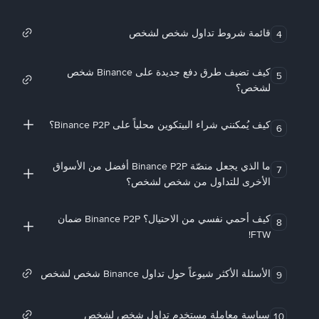
قائمة شروط تداول شخص لشخص
4
كيف تضيف طرق دفع جديدة على Binance شخص
5
لشخص؟
كيف يُمكنني شراء البيتكوين محلياً على Binance P2P؟
6
ما الذي يجعل منصّة Binance P2P أفضل من الأسواق
7
الأخرى للتداول من شخص لشخص؟
كيف أحمي نفسي من الاحتيال؟ Binance P2P ضمان
8
FTW!
الأسئلة الأكثر شيوعاً حول تداول Binance شخص لشخص
9
سياسة معاملة مستخدم تداول شخص لشخص
10