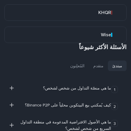
KHQR
Wise
الأسئلة الأكثر شيوعاً
مبتدئ
متقدم
المُعلِنون
ما هي منصّة التداول من شخص لشخص؟
1
كيف يُمكنني بيع البيتكوين محلياً على Binance P2P؟
2
ما هي الأصول الافتراضية المدعومة في منطقة التداول
3
السريع من شخص لشخص؟