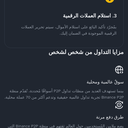
3. استلام العملات الرقمية
بمُجرّد تأكيد البائع على استلام الأموال، سيتم تحرير العملات
الرقمية الموجودة في الضمان إليك.
مزايا التداول من شخص لشخص
سوقٌ عالمية ومحلية
بينما تستهدف العديد من منصّات تداول P2P أسواقًا مُحددة، تُقدّم منصّة
Binance P2P تجربة تداول عالمية حقيقية وتدعم أكثر من 70 عملة محلية.
طرق دفع مرنة
يضع ملايين المُستخدمين حول العالم ثقتهم في منصّة Binance P2P التي