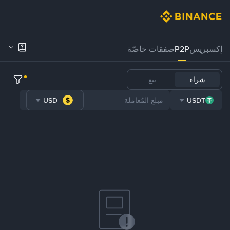
إكسبريس
P2P
صفقات خاصّة
شراء
بيع
USD
USDT