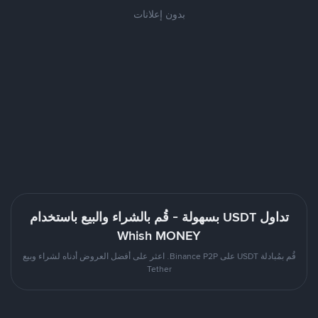
بدون إعلانات
تداول USDT بسهولة - قُم بالشراء والبيع باستخدام
Whish MONEY
قُم بمُبادلة USDT على Binance P2P. اعثر على أفضل العروض أدناه لشراء وبيع
Tether