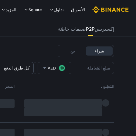
الأسواق
تداول
Square
المزيد
إكسبريس
P2P
صفقات خاصّة
شراء
بيع
AED
كل طرق الدفع
المُعلِنون
السعر