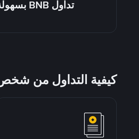
تداول BNB بسهولة - قُم بالشراء والبيع باستخدام طرقك المُفضّلة للدفع
كيفية التداول من شخ