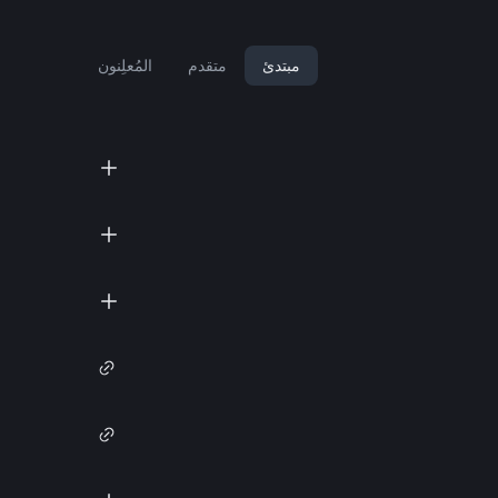
مبتدئ
متقدم
المُعلِنون