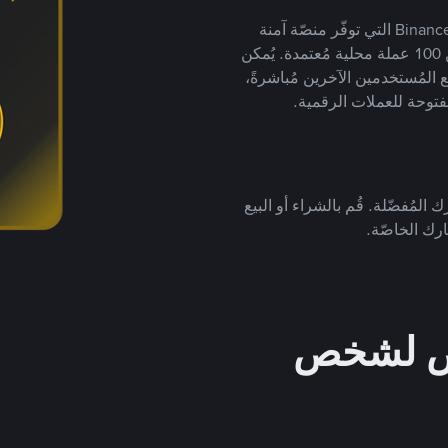
يضع ملايين المُستخدمين حول العالم ثقتهم في منصّة Binance P2P التي توفّر منصّة آمنة
لتداول العملات الرقمية بأكثر من 800 طريقة دفع وأكثر من 100 عملة محلية مُعتمدة. يُمكن
 المُستخدمين الآخرين مُباشرةً،
فتوحة للعملات الرقمية.
 المُفضّلة. قُم بالشراء أو البيع
رك الخاصّة.
خص لشخص