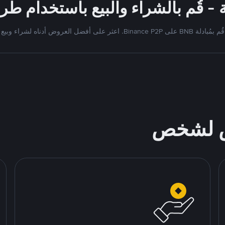
قُم بمُبادلة BNB على Binance P2P. اعثر على أفضل العروض أدناه لشراء وبيع
ص لشخص