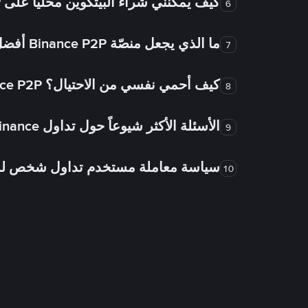
كيف يُمكنني شراء البيتكوين محلياً على Binance P2P؟
6
ما الذي يجعل منصّة Binance P2P أفضل من الأسواق الأخرى للتداول من شخص لشخص؟
7
كيف أحمي نفسي من الاحتيال؟ Binance P2P ضمان FTW!
8
الأسئلة الأكثر شيوعاً حول تداول Binance شخص لشخص
9
سياسة معاملة مستخدم تداول شخص 
10