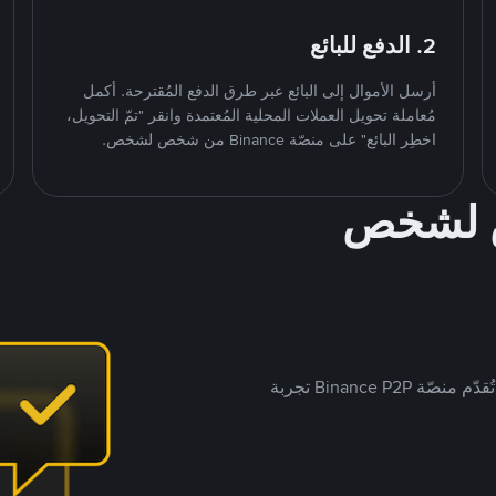
2. الدفع للبائع
أرسل الأموال إلى البائع عبر طرق الدفع المُقترحة. أكمل
مُعاملة تحويل العملات المحلية المُعتمدة وانقر "تمّ التحويل،
اخطِر البائع" على منصّة Binance من شخص لشخص.
ص لشخص
بينما تستهدف العديد من منصّات تداول P2P أسواقًا مُحددة، تُقدّم منصّة Binance P2P تجربة