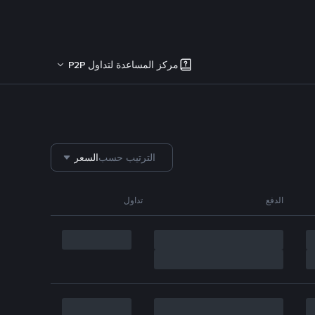
مركز المساعدة لتداول P2P
الترتيب حسب
السعر
الدفع
تداول