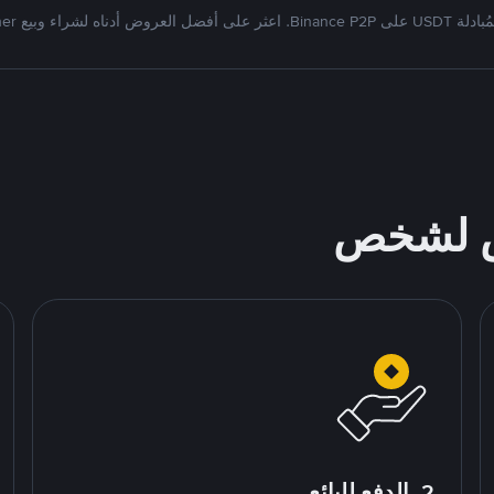
Bi. اعثر على أفضل العروض أدناه لشراء وبيع Tether
ص لشخص
2. الدفع للبائع