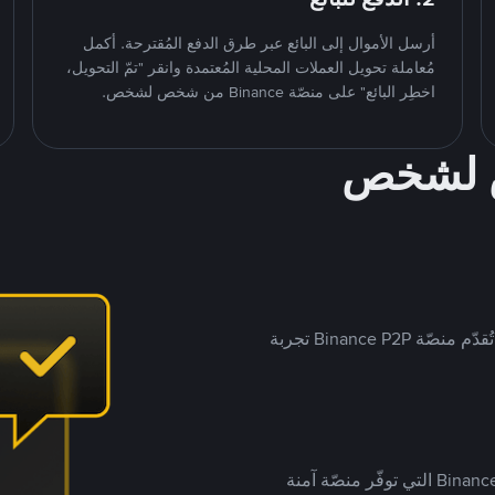
أرسل الأموال إلى البائع عبر طرق الدفع المُقترحة. أكمل
مُعاملة تحويل العملات المحلية المُعتمدة وانقر "تمّ التحويل،
اخطِر البائع" على منصّة Binance من شخص لشخص.
ص لشخص
بينما تستهدف العديد من منصّات تداول P2P أسواقًا مُحددة، تُقدّم منصّة Binance P2P تجربة
يضع ملايين المُستخدمين حول العالم ثقتهم في منصّة Binance P2P التي توفّر منصّة آمنة