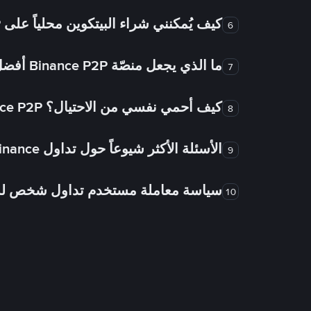
كيف يُمكنني شراء البيتكوين محلياً على Binance P2P؟
6
ما الذي يجعل منصّة Binance P2P أفضل من الأسواق الأخرى للتداول من شخص لشخص؟
7
كيف أحمي نفسي من الاحتيال؟ Binance P2P ضمان FTW!
8
الأسئلة الأكثر شيوعاً حول تداول Binance شخص لشخص
9
سياسة معاملة مستخدم تداول شخص 
10