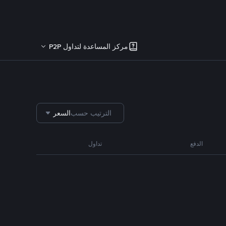
مركز المساعدة لتداول P2P
الترتيب حسب
السعر
الدفع
تداول