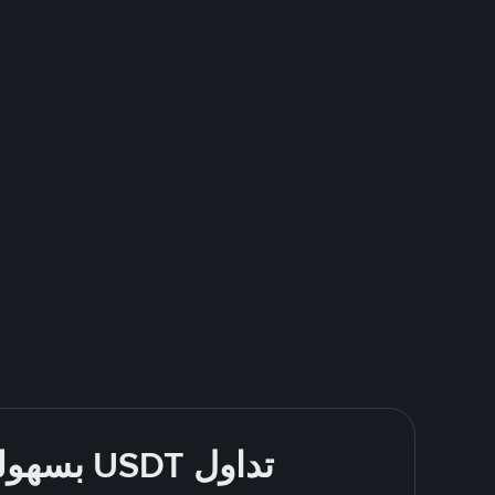
تداول USDT بسهولة - قُم بالشراء والبيع باستخدام طرقك المُفضّلة للدفع