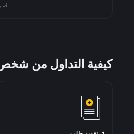
قُم بمُبادلة USDT على nance P2P
كيفية التداول من شخ
1. تقديم طلب