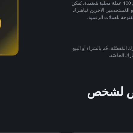
لتداول العملات الرقمية بأكثر من 800 طريقة دفع وأكثر من 100 عملة محلية مُعتمدة. يُمكن
 المُستخدمين الآخرين مُباشرةً،
فتوحة للعملات الرقمية.
 المُفضّلة. قُم بالشراء أو البيع
رك الخاصّة.
خص لشخص