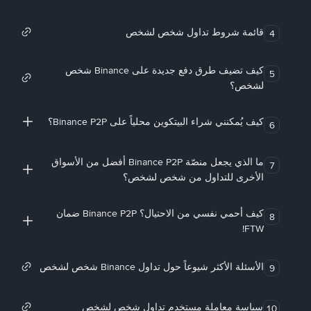
قائمة شروط تداول شخص لشخص
4
كيف تضيف طرق دفع جديدة على Binance شخص
5
لشخص؟
كيف يُمكنني شراء البيتكوين محلياً على Binance P2P؟
6
ما الذي يجعل منصّة Binance P2P أفضل من الأسواق
7
الأخرى للتداول من شخص لشخص؟
كيف أحمي نفسي من الاحتيال؟ Binance P2P ضمان
8
FTW!
الأسئلة الأكثر شيوعاً حول تداول Binance شخص لشخص
9
سياسة معاملة مستخدم تداول شخص لشخص
10