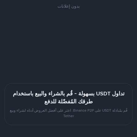
بدون إعلانات
تداول USDT بسهولة - قُم بالشراء والبيع باستخدام
طرقك المُفضّلة للدفع
قُم بمُبادلة USDT على Binance P2P. اعثر على أفضل العروض أدناه لشراء وبيع
Tether