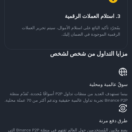
3. استلام العملات الرقمية
بمُجرّد تأكيد البائع على استلام الأموال، سيتم تحرير العملات
الرقمية الموجودة في الضمان إليك.
مزايا التداول من شخص لشخص
سوقٌ عالمية ومحلية
بينما تستهدف العديد من منصّات تداول P2P أسواقًا مُحددة، تُقدّم منصّة
Binance P2P تجربة تداول عالمية حقيقية وتدعم أكثر من 70 عملة محلية.
طرق دفع مرنة
يضع ملايين المُستخدمين حول العالم ثقتهم في منصّة Binance P2P التي