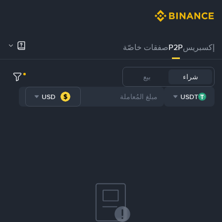
إكسبريس
P2P
صفقات خاصّة
شراء
بيع
USD
USDT