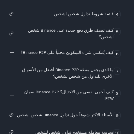
قائمة شروط تداول شخص لشخص
4
كيف تضيف طرق دفع جديدة على Binance شخص
5
لشخص؟
كيف يُمكنني شراء البيتكوين محلياً على Binance P2P؟
6
ما الذي يجعل منصّة Binance P2P أفضل من الأسواق
7
الأخرى للتداول من شخص لشخص؟
كيف أحمي نفسي من الاحتيال؟ Binance P2P ضمان
8
FTW!
الأسئلة الأكثر شيوعاً حول تداول Binance شخص لشخص
9
سياسة معاملة مستخدم تداول شخص لشخص
10