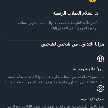
3. استلام العملات الرقمية
بمُجرّد تأكيد البائع على استلام الأموال، سيتم تحرير العملات
الرقمية الموجودة في الضمان إليك.
مزايا التداول من شخص لشخص
سوقٌ عالمية ومحلية
بينما تستهدف العديد من منصّات تداول P2P أسواقًا مُحددة، تُقدّم منصّة
Binance P2P تجربة تداول عالمية حقيقية وتدعم أكثر من 70 عملة محلية.
طرق دفع مرنة
يضع ملايين المُستخدمين حول العالم ثقتهم في منصّة Binance P2P التي