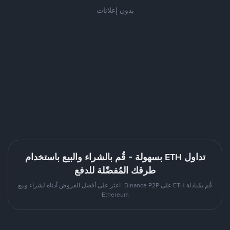
بدون إعلانات
تداول ETH بسهولة - قُم بالشراء والبيع باستخدام
طرقك المُفضّلة للدفع
قُم بمُبادلة ETH على Binance P2P. اعثر على أفضل العروض أدناه لشراء وبيع
Ethereum