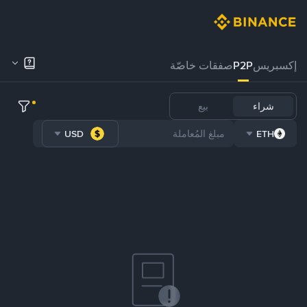
إكسبريس
P2P
صفقات خاصّة
شراء
بيع
USD
ETH