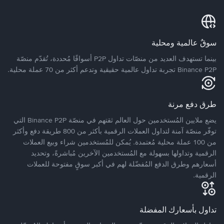
سوقٌ عالمية ومحلية
بينما تستهدف العديد من منصّات تداول P2P أسواقًا مُحددة، تُقدّم منصّة
Binance P2P تجربة تداول عالمية حقيقية وتدعم أكثر من 70 عملة محلية.
طرق دفع مرنة
يضع ملايين المُستخدمين حول العالم ثقتهم في منصّة Binance P2P التي
توفّر منصّة آمنة لتداول العملات الرقمية بأكثر من 800 طريقة دفع وأكثر
من 100 عملة محلية مُعتمدة. يُمكن للمُستخدمين شراء وبيع العملات
الرقمية وتداولها بسهولة مع المُستخدمين الآخرين مُباشرةً، وتحديد
أسعارهم وطرق الدفع المُفضّلة لهم في أكبر سوقٍ مفتوحة للعملات
الرقمية.
تداول بأسعارك المفضلة