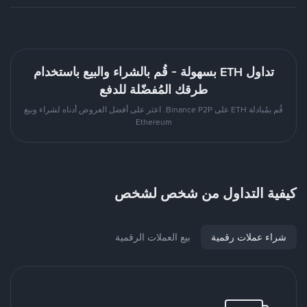
تداول ETH بسهولة - قُم بالشراء والبيع باستخدام
طرقك المُفضّلة للدفع
قُم بمُبادلة ETH على Binance P2P. اعثر على أفضل العروض أدناه لشراء وبيع
Ethereum
كيفية التداول من شخص لشخص
شراء عملات رقمية
بيع العملات الرقمية