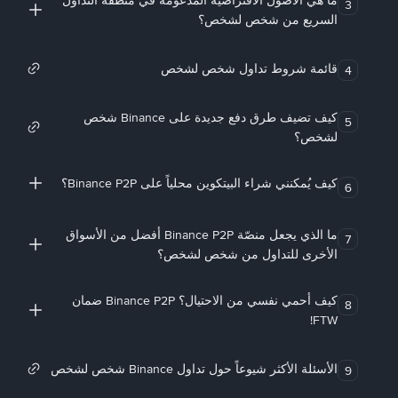
ما هي الأصول الافتراضية المدعومة في منطقة التداول
3
السريع من شخص لشخص؟
قائمة شروط تداول شخص لشخص
4
كيف تضيف طرق دفع جديدة على Binance شخص
5
لشخص؟
كيف يُمكنني شراء البيتكوين محلياً على Binance P2P؟
6
ما الذي يجعل منصّة Binance P2P أفضل من الأسواق
7
الأخرى للتداول من شخص لشخص؟
كيف أحمي نفسي من الاحتيال؟ Binance P2P ضمان
8
FTW!
الأسئلة الأكثر شيوعاً حول تداول Binance شخص لشخص
9