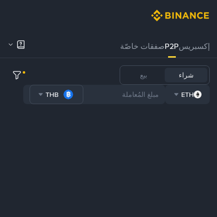
إكسبريس
P2P
صفقات خاصّة
شراء
بيع
THB
ETH