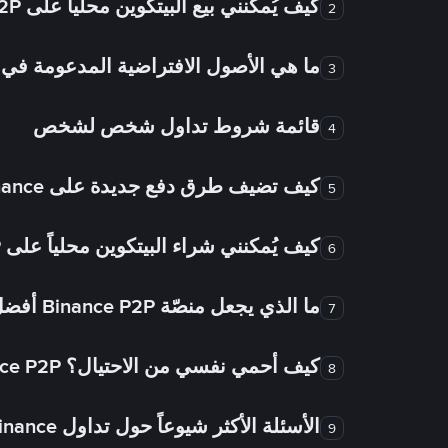
كيف يُمكنني بيع البيتكوين محلياً على Binance P2P؟
2
ما هي الأصول الافتراضية المدعومة 
3
قائمة شروط تداول شخص لشخص
4
كيف تضيف طرق دفع جديدة على Binance شخص لشخص؟
5
كيف يُمكنني شراء البيتكوين محلياً على Binance P2P؟
6
ما الذي يجعل منصّة Binance P2P أفضل من الأسواق الأخرى للتداول من شخص لشخص؟
7
كيف أحمي نفسي من الاحتيال؟ Binance P2P ضمان FTW!
8
الأسئلة الأكثر شيوعاً حول تداول Binance شخص لشخص
9