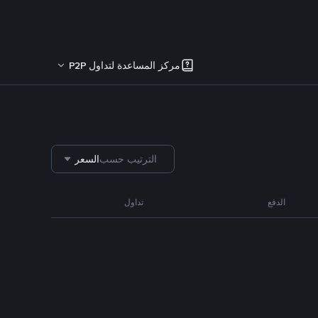
مركز المساعدة لتداول P2P
الترتيب حسب
السعر
الدفع
تداول