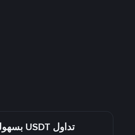
تداول USDT بسهولة - قُم بالشراء والبيع باستخدام طرقك المُفضّلة للدفع