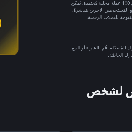
لتداول العملات الرقمية بأكثر من 800 طريقة دفع وأكثر من 100 عملة محلية مُعتمدة. يُمكن
 المُستخدمين الآخرين مُباشرةً،
فتوحة للعملات الرقمية.
 المُفضّلة. قُم بالشراء أو البيع
رك الخاصّة.
خص لشخص