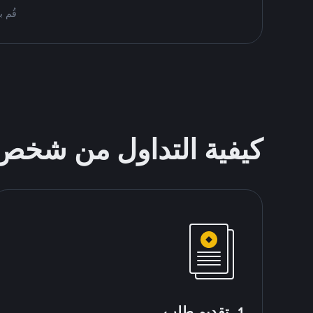
قُم بمُبادلة USDT على nance P2P
كيفية التداول من شخ
1. تقديم طلب