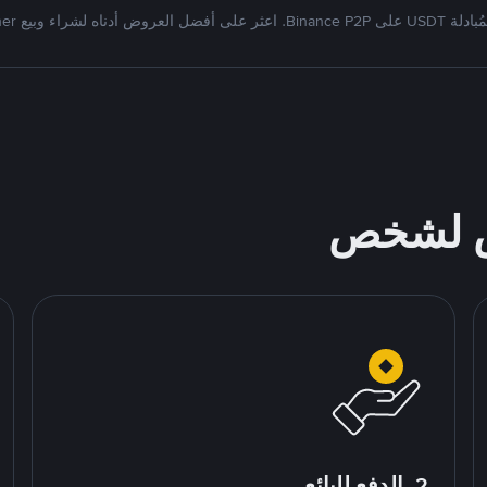
Bi. اعثر على أفضل العروض أدناه لشراء وبيع Tether
ص لشخص
2. الدفع للبائع