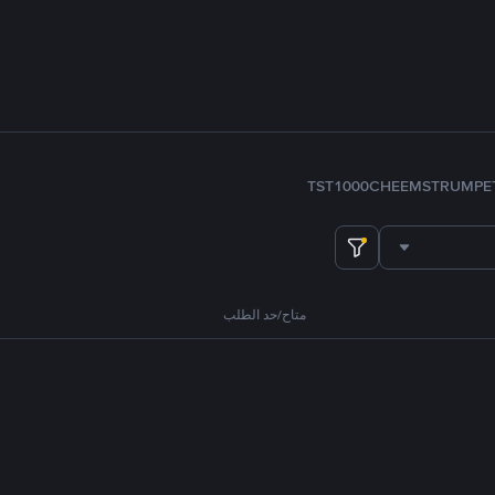
TST
1000CHEEMS
TRUMP
E
متاح/حد الطلب