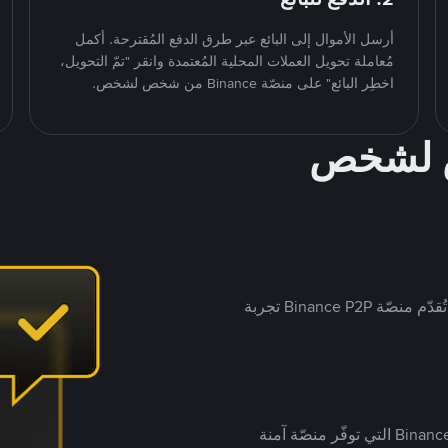
أرسل الأموال إلى البائع عبر طرق الدفع المُقترحة. أكمل
مُعاملة تحويل العملات المحلية المُعتمدة وانقر "تمّ التحويل،
اخطِر البائع" على منصّة Binance من شخص لشخص.
ص لشخص
بينما تستهدف العديد من منصّات تداول P2P أسواقًا مُحددة، تُقدّم منصّة Binance P2P تجربة
يضع ملايين المُستخدمين حول العالم ثقتهم في منصّة Binance P2P التي توفّر منصّة آمنة