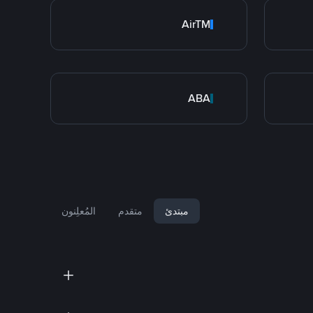
AirTM
ABA
مبتدئ
متقدم
المُعلِنون