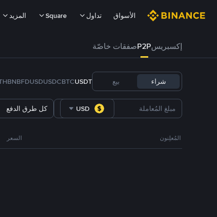
الأسواق
تداول
Square
المزيد
إكسبريس
P2P
صفقات خاصّة
شراء
بيع
USDT
BTC
USDC
FDUSD
BNB
TH
USD
كل طرق الدفع
المُعلِنون
السعر