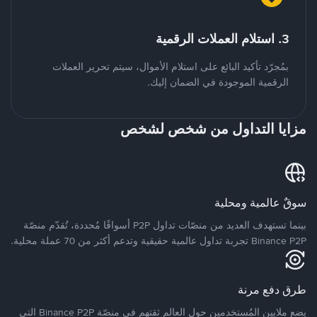
3. استلام العملات الرقمية
بمُجرّد تأكيد البائع على استلام الأموال، سيتم تحرير العملات
الرقمية الموجودة في الضمان إليك.
مزايا التداول من شخص لشخص
سوقٌ عالمية ومحلية
بينما تستهدف العديد من منصّات تداول P2P أسواقًا مُحددة، تُقدّم منصّة
Binance P2P تجربة تداول عالمية حقيقية وتدعم أكثر من 70 عملة محلية.
طرق دفع مرنة
يضع ملايين المُستخدمين حول العالم ثقتهم في منصّة Binance P2P التي