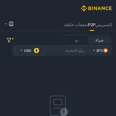
إكسبريس
P2P
صفقات خاصّة
شراء
بيع
USD
BTC