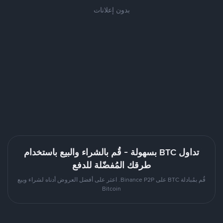
بدون إعلانات
تداول BTC بسهولة - قُم بالشراء والبيع باستخدام
طرقك المُفضّلة للدفع
قُم بمُبادلة BTC على Binance P2P. اعثر على أفضل العروض أدناه لشراء وبيع
Bitcoin