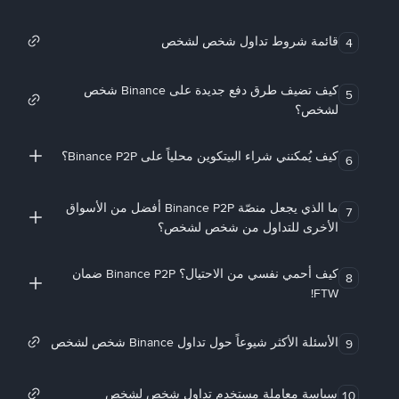
قائمة شروط تداول شخص لشخص
4
كيف تضيف طرق دفع جديدة على Binance شخص
5
لشخص؟
كيف يُمكنني شراء البيتكوين محلياً على Binance P2P؟
6
ما الذي يجعل منصّة Binance P2P أفضل من الأسواق
7
الأخرى للتداول من شخص لشخص؟
كيف أحمي نفسي من الاحتيال؟ Binance P2P ضمان
8
FTW!
الأسئلة الأكثر شيوعاً حول تداول Binance شخص لشخص
9
سياسة معاملة مستخدم تداول شخص لشخص
10