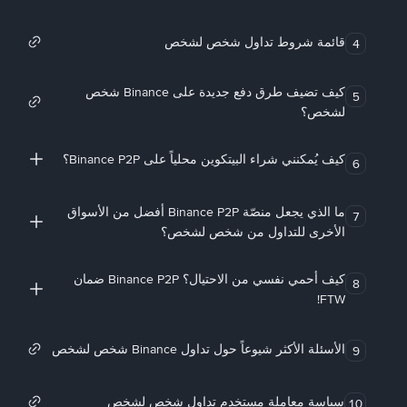
قائمة شروط تداول شخص لشخص
4
كيف تضيف طرق دفع جديدة على Binance شخص
5
لشخص؟
كيف يُمكنني شراء البيتكوين محلياً على Binance P2P؟
6
ما الذي يجعل منصّة Binance P2P أفضل من الأسواق
7
الأخرى للتداول من شخص لشخص؟
كيف أحمي نفسي من الاحتيال؟ Binance P2P ضمان
8
FTW!
الأسئلة الأكثر شيوعاً حول تداول Binance شخص لشخص
9
سياسة معاملة مستخدم تداول شخص لشخص
10