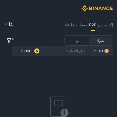
إكسبريس
P2P
صفقات خاصّة
شراء
بيع
USD
BTC