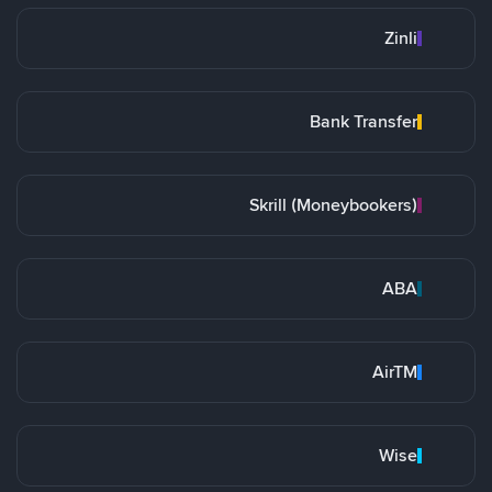
Zinli
Bank Transfer
Skrill (Moneybookers)
ABA
AirTM
Wise