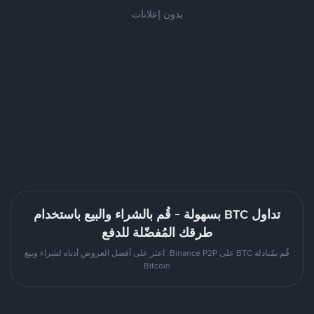
بدون إعلانات
تداول BTC بسهولة - قُم بالشراء والبيع باستخدام
طرقك المُفضّلة للدفع
قُم بمُبادلة BTC على Binance P2P. اعثر على أفضل العروض أدناه لشراء وبيع
Bitcoin