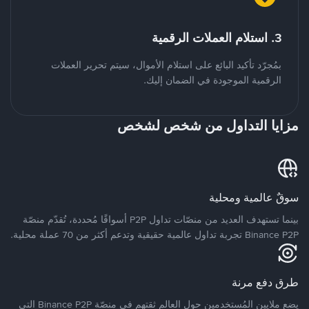
3. استلام العملات الرقمية
بمُجرّد تأكيد البائع على استلام الأموال، سيتم تحرير العملات
الرقمية الموجودة في الضمان إليك.
مزايا التداول من شخص لشخص
سوقٌ عالمية ومحلية
بينما تستهدف العديد من منصّات تداول P2P أسواقًا مُحددة، تُقدّم منصّة
Binance P2P تجربة تداول عالمية حقيقية وتدعم أكثر من 70 عملة محلية.
طرق دفع مرنة
يضع ملايين المُستخدمين حول العالم ثقتهم في منصّة Binance P2P التي