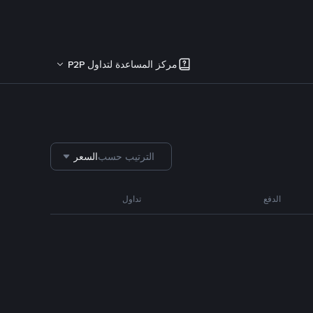
مركز المساعدة لتداول P2P
الترتيب حسب
السعر
الدفع
تداول