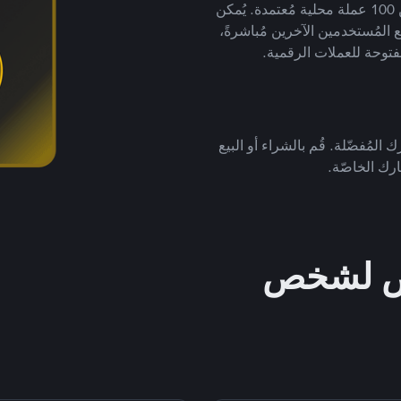
لتداول العملات الرقمية بأكثر من 800 طريقة دفع وأكثر من 100 عملة محلية مُعتمدة. يُمكن
 المُستخدمين الآخرين مُباشرةً،
فتوحة للعملات الرقمية.
 المُفضّلة. قُم بالشراء أو البيع
رك الخاصّة.
خص لشخص