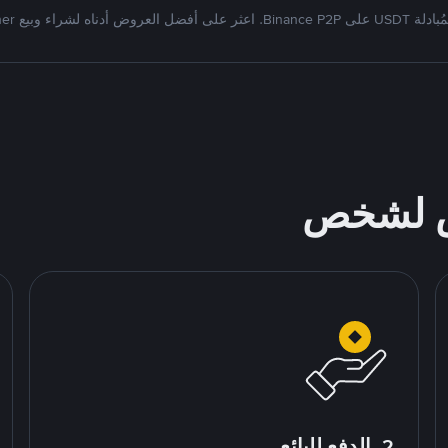
Bi. اعثر على أفضل العروض أدناه لشراء وبيع Tether
ص لشخص
2. الدفع للبائع