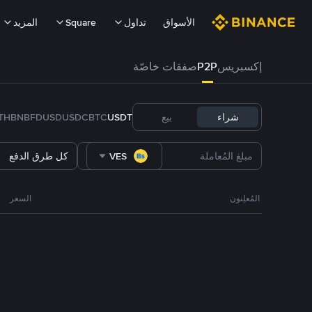
الأسواق
تداول
Square
المزيد
إكسبريس
P2P
صفقات خاصّة
شراء
بيع
USDT
BTC
USDC
FDUSD
BNB
TH
VES
كل طرق الدفع
المُعلِنون
السعر