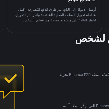
أرسل الأموال إلى البائع عبر طرق الدفع المُقترحة. أكمل
مُعاملة تحويل العملات المحلية المُعتمدة وانقر "تمّ التحويل،
اخطِر البائع" على منصّة Binance من شخص لشخص.
ص لشخص
بينما تستهدف العديد من منصّات تداول P2P أسواقًا مُحددة، تُقدّم منصّة Binance P2P تجربة
يضع ملايين المُستخدمين حول العالم ثقتهم في منصّة Binance P2P التي توفّر منصّة آمنة