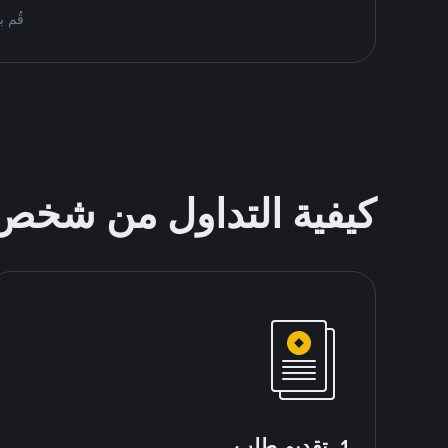
قُم بمُبادلة USDT على nance P2P
كيفية التداول من شخ
1. تقديم طلب