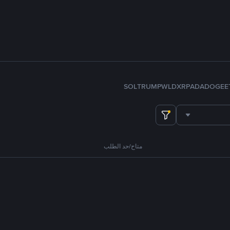
SOL
TRUMP
WLD
XRP
ADA
DOGE
E
متاح/حد الطلب