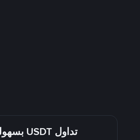
تداول USDT بسهولة - قُم بالشراء والبيع باستخدام طرقك المُفضّلة للدفع