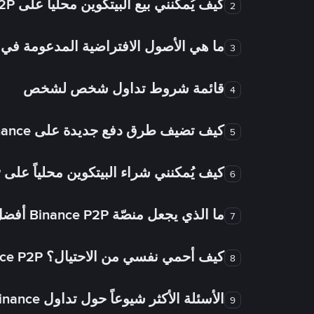
كيف يُمكنني بيع البيتكوين محلياً على Binance P2P؟
2
ما هي الأصول الافتراضية المدعومة 
3
قائمة شروط تداول شخص لشخص
4
كيف تضيف طرق دفع جديدة على Binance شخص لشخص؟
5
كيف يُمكنني شراء البيتكوين محلياً على Binance P2P؟
6
ما الذي يجعل منصّة Binance P2P أفضل من الأسواق الأخرى للتداول من شخص لشخص؟
7
كيف أحمي نفسي من الاحتيال؟ Binance P2P ضمان FTW!
8
الأسئلة الأكثر شيوعاً حول تداول Binance شخص لشخص
9