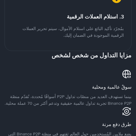
3. استلام العملات الرقمية
بمُجرّد تأكيد البائع على استلام الأموال، سيتم تحرير العملات
الرقمية الموجودة في الضمان إليك.
مزايا التداول من شخص لشخص
سوقٌ عالمية ومحلية
بينما تستهدف العديد من منصّات تداول P2P أسواقًا مُحددة، تُقدّم منصّة
Binance P2P تجربة تداول عالمية حقيقية وتدعم أكثر من 70 عملة محلية.
طرق دفع مرنة
يضع ملايين المُستخدمين حول العالم ثقتهم في منصّة Binance P2P التي