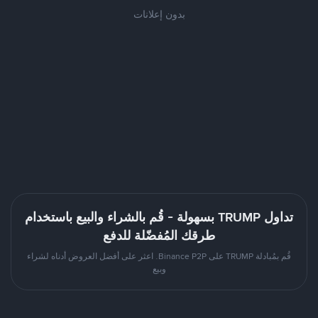
بدون إعلانات
تداول TRUMP بسهولة - قُم بالشراء والبيع باستخدام
طرقك المُفضّلة للدفع
قُم بمُبادلة TRUMP على Binance P2P. اعثر على أفضل العروض أدناه لشراء
وبيع