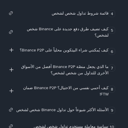
قائمة شروط تداول شخص لشخص
4
كيف تضيف طرق دفع جديدة على Binance شخص
5
لشخص؟
كيف يُمكنني شراء البيتكوين محلياً على Binance P2P؟
6
ما الذي يجعل منصّة Binance P2P أفضل من الأسواق
7
الأخرى للتداول من شخص لشخص؟
كيف أحمي نفسي من الاحتيال؟ Binance P2P ضمان
8
FTW!
الأسئلة الأكثر شيوعاً حول تداول Binance شخص لشخص
9
سياسة معاملة مستخدم تداول شخص لشخص
10