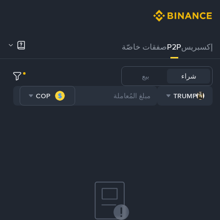
إكسبريس
P2P
صفقات خاصّة
شراء
بيع
COP
TRUMP