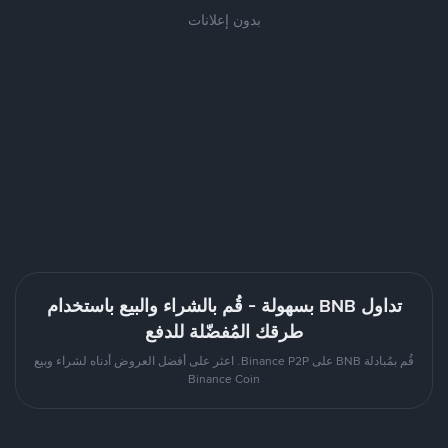
بدون إعلانات
تداول BNB بسهولة - قُم بالشراء والبيع باستخدام
طرقك المُفضّلة للدفع
قُم بمُبادلة BNB على Binance P2P. اعثر على أفضل العروض أدناه لشراء وبيع
Binance Coin