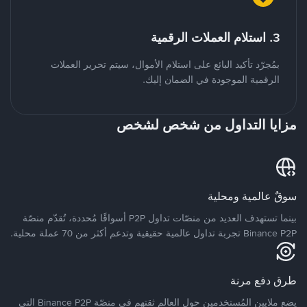
3. استلام العملات الرقمية
بمُجرّد تأكيد البائع على استلام الأموال، سيتم تحرير العملات
الرقمية الموجودة في الضمان إليك.
مزايا التداول من شخص لشخص
سوقٌ عالمية ومحلية
بينما تستهدف العديد من منصّات تداول P2P أسواقًا مُحددة، تُقدّم منصّة
Binance P2P تجربة تداول عالمية حقيقية وتدعم أكثر من 70 عملة محلية.
طرق دفع مرنة
يضع ملايين المُستخدمين حول العالم ثقتهم في منصّة Binance P2P التي