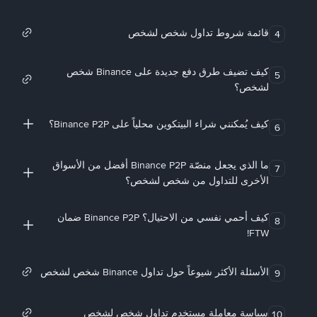
قائمة شروط تداول شخص لشخص
4
كيف تضيف طرق دفع جديدة على Binance شخص
5
لشخص؟
كيف يُمكنني شراء البيتكوين محلياً على Binance P2P؟
6
ما الذي يجعل منصّة Binance P2P أفضل من الأسواق
7
الأخرى للتداول من شخص لشخص؟
كيف أحمي نفسي من الاحتيال؟ Binance P2P ضمان
8
FTW!
الأسئلة الأكثر شيوعاً حول تداول Binance شخص لشخص
9
سياسة معاملة مستخدم تداول شخص لشخص
10