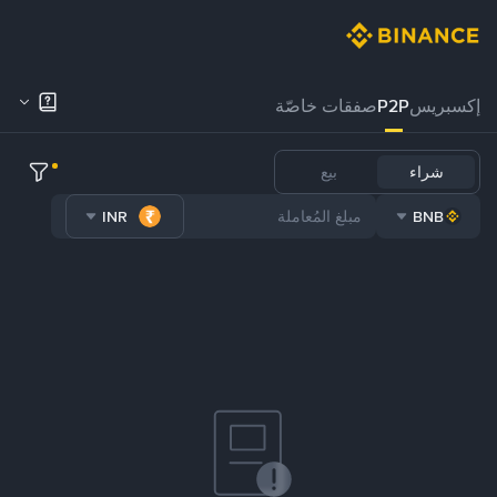
إكسبريس
P2P
صفقات خاصّة
شراء
بيع
INR
BNB