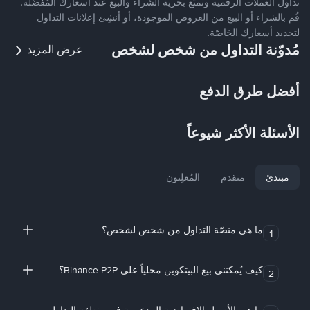
تداول العملات الرقمية وتمتّع بحرية الشراء والبيع عند أسعارك المُفضّلة.
قُم بالشراء أو البيع من العروض الموجودة، أو أنشِئ إعلانات التداول
لتحديد أسعارك الخاصّة.
مُدوّنة التداول من شخص لشخص
عرض المزيد
أفضل طرق الدفع
الأسئلة الأكثر شيوعاً
مبتدئ
متقدم
المُعلِنون
ما هي منصّة التداول من شخص لشخص؟
1
كيف يُمكنني بيع البيتكوين محلياً على Binance P2P؟
2