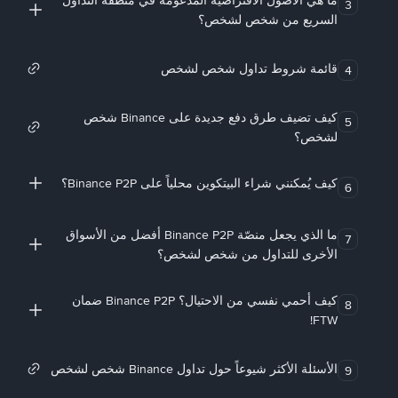
ما هي الأصول الافتراضية المدعومة في منطقة التداول
3
السريع من شخص لشخص؟
قائمة شروط تداول شخص لشخص
4
كيف تضيف طرق دفع جديدة على Binance شخص
5
لشخص؟
كيف يُمكنني شراء البيتكوين محلياً على Binance P2P؟
6
ما الذي يجعل منصّة Binance P2P أفضل من الأسواق
7
الأخرى للتداول من شخص لشخص؟
كيف أحمي نفسي من الاحتيال؟ Binance P2P ضمان
8
FTW!
الأسئلة الأكثر شيوعاً حول تداول Binance شخص لشخص
9