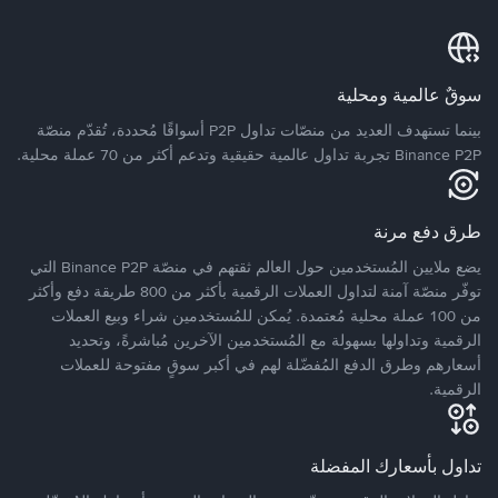
سوقٌ عالمية ومحلية
بينما تستهدف العديد من منصّات تداول P2P أسواقًا مُحددة، تُقدّم منصّة
Binance P2P تجربة تداول عالمية حقيقية وتدعم أكثر من 70 عملة محلية.
طرق دفع مرنة
يضع ملايين المُستخدمين حول العالم ثقتهم في منصّة Binance P2P التي
توفّر منصّة آمنة لتداول العملات الرقمية بأكثر من 800 طريقة دفع وأكثر
من 100 عملة محلية مُعتمدة. يُمكن للمُستخدمين شراء وبيع العملات
الرقمية وتداولها بسهولة مع المُستخدمين الآخرين مُباشرةً، وتحديد
أسعارهم وطرق الدفع المُفضّلة لهم في أكبر سوقٍ مفتوحة للعملات
الرقمية.
تداول بأسعارك المفضلة