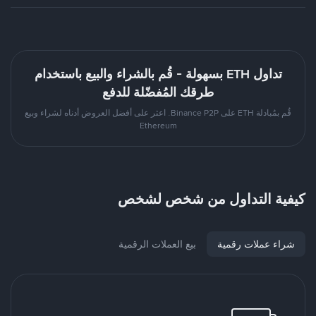
تداول ETH بسهولة - قُم بالشراء والبيع باستخدام
طرقك المُفضّلة للدفع
قُم بمُبادلة ETH على Binance P2P. اعثر على أفضل العروض أدناه لشراء وبيع
Ethereum
كيفية التداول من شخص لشخص
شراء عملات رقمية
بيع العملات الرقمية