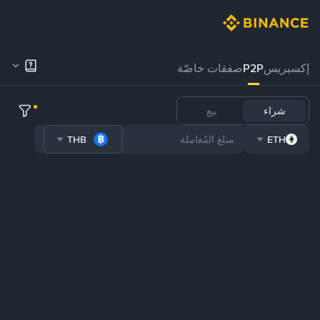
إكسبريس
P2P
صفقات خاصّة
شراء
بيع
THB
ETH