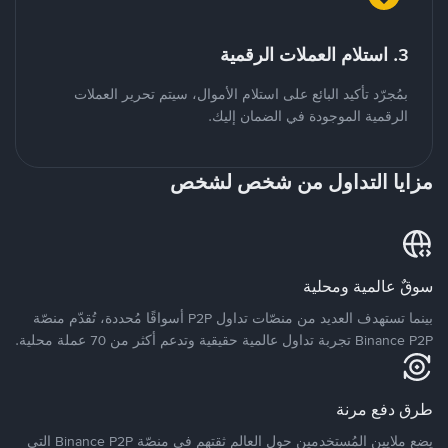
3. استلام العملات الرقمية
بمُجرّد تأكيد البائع على استلام الأموال، سيتم تحرير العملات
الرقمية الموجودة في الضمان إليك.
مزايا التداول من شخص لشخص
سوقٌ عالمية ومحلية
بينما تستهدف العديد من منصّات تداول P2P أسواقًا مُحددة، تُقدّم منصّة
Binance P2P تجربة تداول عالمية حقيقية وتدعم أكثر من 70 عملة محلية.
طرق دفع مرنة
يضع ملايين المُستخدمين حول العالم ثقتهم في منصّة Binance P2P التي