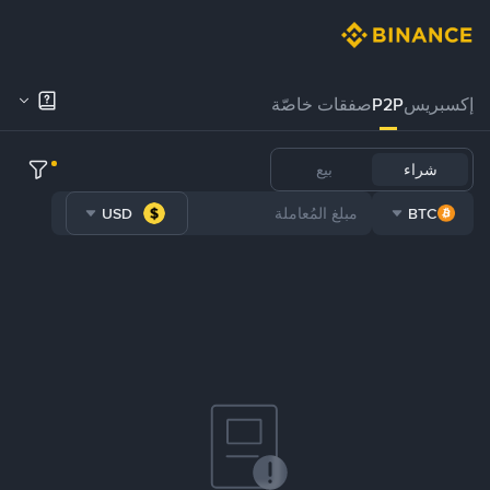
إكسبريس
P2P
صفقات خاصّة
شراء
بيع
USD
BTC