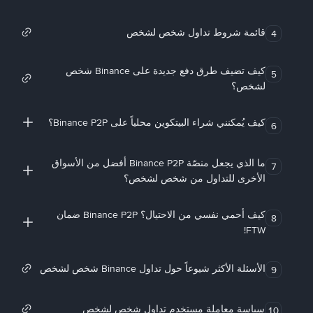
قائمة شروط تداول شخص لشخص
4
كيف تضيف طرق دفع جديدة على Binance شخص
5
لشخص؟
كيف يُمكنني شراء البيتكوين محلياً على Binance P2P؟
6
ما الذي يجعل منصّة Binance P2P أفضل من الأسواق
7
الأخرى للتداول من شخص لشخص؟
كيف أحمي نفسي من الاحتيال؟ Binance P2P ضمان
8
FTW!
الأسئلة الأكثر شيوعاً حول تداول Binance شخص لشخص
9
سياسة معاملة مستخدم تداول شخص لشخص
10