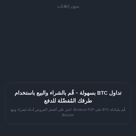
بدون إعلانات
تداول BTC بسهولة - قُم بالشراء والبيع باستخدام
طرقك المُفضّلة للدفع
قُم بمُبادلة BTC على Binance P2P. اعثر على أفضل العروض أدناه لشراء وبيع
Bitcoin