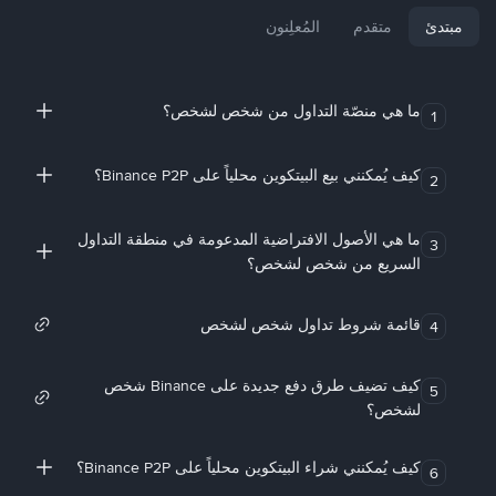
مبتدئ
متقدم
المُعلِنون
ما هي منصّة التداول من شخص لشخص؟
1
كيف يُمكنني بيع البيتكوين محلياً على Binance P2P؟
2
ما هي الأصول الافتراضية المدعومة في منطقة التداول
3
السريع من شخص لشخص؟
قائمة شروط تداول شخص لشخص
4
كيف تضيف طرق دفع جديدة على Binance شخص
5
لشخص؟
كيف يُمكنني شراء البيتكوين محلياً على Binance P2P؟
6