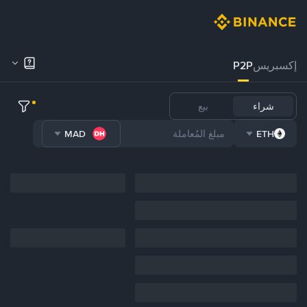
إكسبريس
P2P
شراء
بيع
MAD
ETH