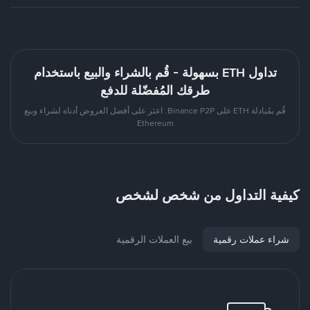
تداول ETH بسهولة - قُم بالشراء والبيع باستخدام
طرقك المُفضّلة للدفع
قُم بمُبادلة ETH على Binance P2P. اعثر على أفضل العروض أدناه لشراء وبيع
Ethereum
كيفية التداول من شخص لشخص
شراء عملات رقمية
بيع العملات الرقمية