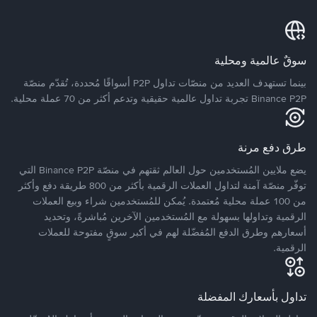
سوقٌ عالمية ومحلية
بينما تستهدف العديد من منصّات تداول P2P أسواقًا مُحددة، تُقدّم منصّة
Binance P2P تجربة تداول عالمية حقيقية وتدعم أكثر من 70 عملة محلية.
طرق دفع مرنة
يضع ملايين المُستخدمين حول العالم ثقتهم في منصّة Binance P2P التي
توفّر منصّة آمنة لتداول العملات الرقمية بأكثر من 800 طريقة دفع وأكثر
من 100 عملة محلية مُعتمدة. يُمكن للمُستخدمين شراء وبيع العملات
الرقمية وتداولها بسهولة مع المُستخدمين الآخرين مُباشرةً، وتحديد
أسعارهم وطرق الدفع المُفضّلة لهم في أكبر سوقٍ مفتوحة للعملات
الرقمية.
تداول بأسعارك المفضلة