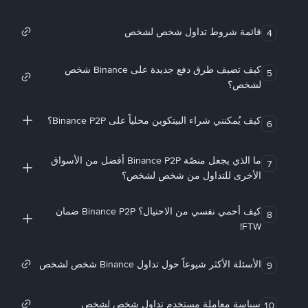
قائمة شروط تداول شخص لشخص
4
كيف تضيف طرق دفع جديدة على Binance شخص
5
لشخص؟
كيف يُمكنني شراء البيتكوين محلياً على Binance P2P؟
6
ما الذي يجعل منصّة Binance P2P أفضل من الأسواق
7
الأخرى للتداول من شخص لشخص؟
كيف أحمي نفسي من الاحتيال؟ Binance P2P ضمان
8
FTW!
الأسئلة الأكثر شيوعاً حول تداول Binance شخص لشخص
9
سياسة معاملة مستخدم تداول شخص لشخص
10