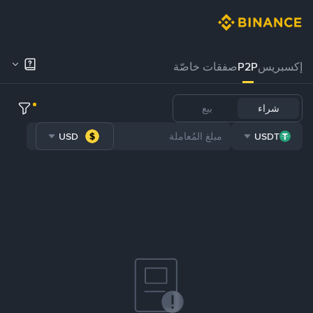
إكسبريس
P2P
صفقات خاصّة
شراء
بيع
USD
USDT