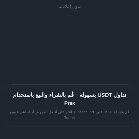
بدون إعلانات
تداول USDT بسهولة - قُم بالشراء والبيع باستخدام
Prex
قُم بمُبادلة USDT على Binance P2P. اعثر على أفضل العروض أدناه لشراء وبيع
Tether