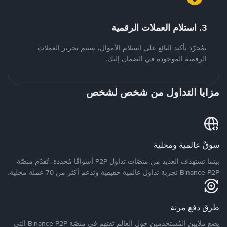
3. استلام العملات الرقمية
بمُجرّد تأكيد البائع على استلام الأموال، سيتم تحرير العملات
الرقمية الموجودة في الضمان إليك.
مزايا التداول من شخص لشخص
سوقٌ عالمية ومحلية
بينما تستهدف العديد من منصّات تداول P2P أسواقًا مُحددة، تُقدّم منصّة
Binance P2P تجربة تداول عالمية حقيقية وتدعم أكثر من 70 عملة محلية.
طرق دفع مرنة
يضع ملايين المُستخدمين حول العالم ثقتهم في منصّة Binance P2P التي