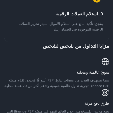
3. استلام العملات الرقمية
بمُجرّد تأكيد البائع على استلام الأموال، سيتم تحرير العملات
الرقمية الموجودة في الضمان إليك.
مزايا التداول من شخص لشخص
سوقٌ عالمية ومحلية
بينما تستهدف العديد من منصّات تداول P2P أسواقًا مُحددة، تُقدّم منصّة
Binance P2P تجربة تداول عالمية حقيقية وتدعم أكثر من 70 عملة محلية.
طرق دفع مرنة
يضع ملايين المُستخدمين حول العالم ثقتهم في منصّة Binance P2P التي