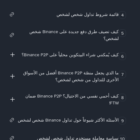
قائمة شروط تداول شخص لشخص
4
كيف تضيف طرق دفع جديدة على Binance شخص
5
لشخص؟
كيف يُمكنني شراء البيتكوين محلياً على Binance P2P؟
6
ما الذي يجعل منصّة Binance P2P أفضل من الأسواق
7
الأخرى للتداول من شخص لشخص؟
كيف أحمي نفسي من الاحتيال؟ Binance P2P ضمان
8
FTW!
الأسئلة الأكثر شيوعاً حول تداول Binance شخص لشخص
9
سياسة معاملة مستخدم تداول شخص لشخص
10