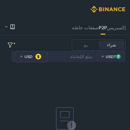
إكسبريس
P2P
صفقات خاصّة
شراء
بيع
USD
USDT