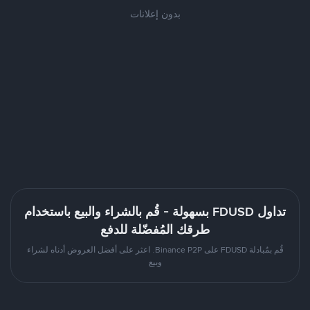
بدون إعلانات
تداول FDUSD بسهولة - قُم بالشراء والبيع باستخدام
طرقك المُفضّلة للدفع
قُم بمُبادلة FDUSD على Binance P2P. اعثر على أفضل العروض أدناه لشراء
وبيع