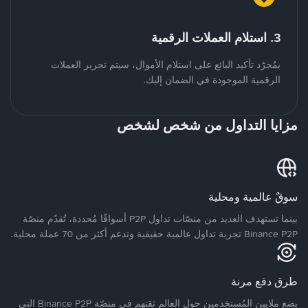
3. استلام العملات الرقمية
بمُجرّد تأكيد البائع على استلام الأموال، سيتم تحرير العملات
الرقمية الموجودة في الضمان إليك.
مزايا التداول من شخص لشخص
سوقٌ عالمية ومحلية
بينما تستهدف العديد من منصّات تداول P2P أسواقًا مُحددة، تُقدّم منصّة
Binance P2P تجربة تداول عالمية حقيقية وتدعم أكثر من 70 عملة محلية.
طرق دفع مرنة
يضع ملايين المُستخدمين حول العالم ثقتهم في منصّة Binance P2P التي