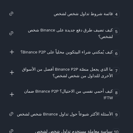
قائمة شروط تداول شخص لشخص
4
كيف تضيف طرق دفع جديدة على Binance شخص
5
لشخص؟
كيف يُمكنني شراء البيتكوين محلياً على Binance P2P؟
6
ما الذي يجعل منصّة Binance P2P أفضل من الأسواق
7
الأخرى للتداول من شخص لشخص؟
كيف أحمي نفسي من الاحتيال؟ Binance P2P ضمان
8
FTW!
الأسئلة الأكثر شيوعاً حول تداول Binance شخص لشخص
9
سياسة معاملة مستخدم تداول شخص لشخص
10