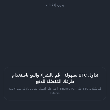
بدون إعلانات
تداول BTC بسهولة - قُم بالشراء والبيع باستخدام
طرقك المُفضّلة للدفع
قُم بمُبادلة BTC على Binance P2P. اعثر على أفضل العروض أدناه لشراء وبيع
Bitcoin