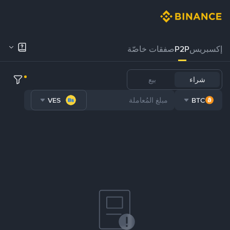
إكسبريس
P2P
صفقات خاصّة
شراء
بيع
VES
BTC