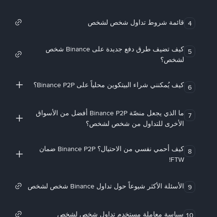
قائمة شروط تداول شخص لشخص
4
كيف تضيف طرق دفع جديدة على Binance شخص
5
لشخص؟
كيف يُمكنني شراء البيتكوين محلياً على Binance P2P؟
6
ما الذي يجعل منصّة Binance P2P أفضل من الأسواق
7
الأخرى للتداول من شخص لشخص؟
كيف أحمي نفسي من الاحتيال؟ Binance P2P ضمان
8
FTW!
الأسئلة الأكثر شيوعاً حول تداول Binance شخص لشخص
9
سياسة معاملة مستخدم تداول شخص لشخص
10