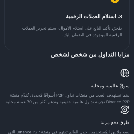
3. استلام العملات الرقمية
بمُجرّد تأكيد البائع على استلام الأموال، سيتم تحرير العملات
الرقمية الموجودة في الضمان إليك.
مزايا التداول من شخص لشخص
سوقٌ عالمية ومحلية
بينما تستهدف العديد من منصّات تداول P2P أسواقًا مُحددة، تُقدّم منصّة
Binance P2P تجربة تداول عالمية حقيقية وتدعم أكثر من 70 عملة محلية.
طرق دفع مرنة
يضع ملايين المُستخدمين حول العالم ثقتهم في منصّة Binance P2P التي