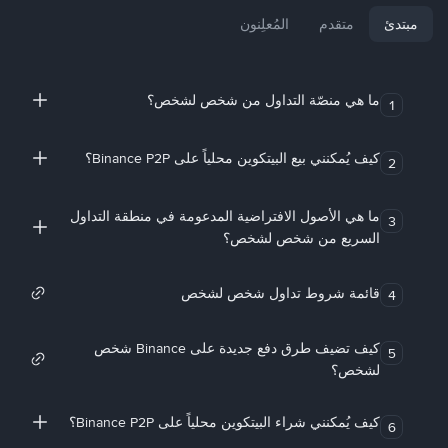
مبتدئ
متقدم
المُعلِنون
ما هي منصّة التداول من شخص لشخص؟
1
كيف يُمكنني بيع البيتكوين محلياً على Binance P2P؟
2
ما هي الأصول الافتراضية المدعومة في منطقة التداول
3
السريع من شخص لشخص؟
قائمة شروط تداول شخص لشخص
4
كيف تضيف طرق دفع جديدة على Binance شخص
5
لشخص؟
كيف يُمكنني شراء البيتكوين محلياً على Binance P2P؟
6