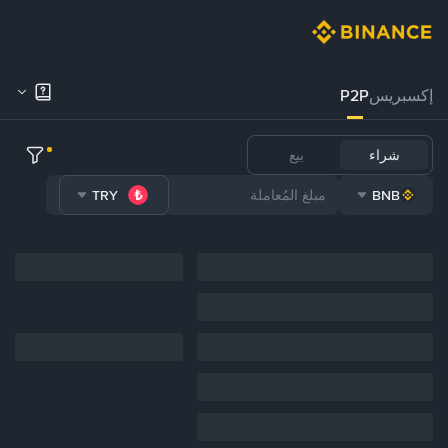
إكسبريس
P2P
شراء
بيع
TRY
BNB