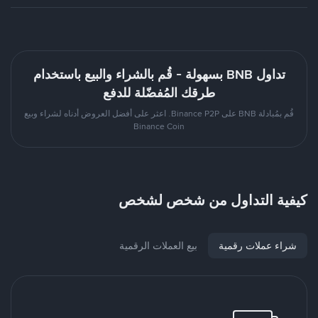
تداول BNB بسهولة - قُم بالشراء والبيع باستخدام
طرقك المُفضّلة للدفع
قُم بمُبادلة BNB على Binance P2P. اعثر على أفضل العروض أدناه لشراء وبيع
Binance Coin
كيفية التداول من شخص لشخص
شراء عملات رقمية
بيع العملات الرقمية