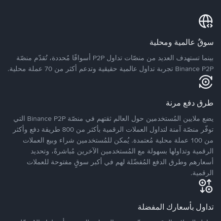
سوقٌ عالمية ومحلية
بينما تستهدف العديد من منصّات تداول P2P أسواقًا مُحددة، تُقدّم منصّة
Binance P2P تجربة تداول عالمية حقيقية وتدعم أكثر من 70 عملة محلية.
طرق دفع مرنة
يضع ملايين المُستخدمين حول العالم ثقتهم في منصّة Binance P2P التي
توفّر منصّة آمنة لتداول العملات الرقمية بأكثر من 800 طريقة دفع وأكثر
من 100 عملة محلية مُعتمدة. يُمكن للمُستخدمين شراء وبيع العملات
الرقمية وتداولها بسهولة مع المُستخدمين الآخرين مُباشرةً، وتحديد
أسعارهم وطرق الدفع المُفضّلة لهم في أكبر سوقٍ مفتوحة للعملات
الرقمية.
تداول بأسعارك المفضلة