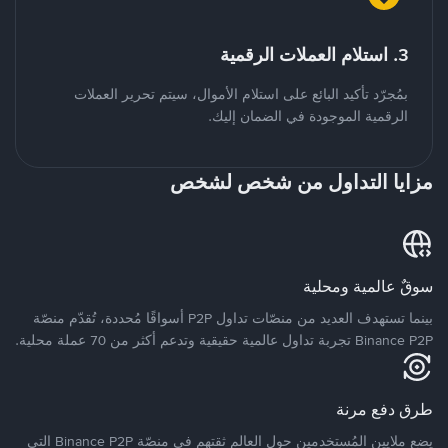
3. استلام العملات الرقمية
بمُجرّد تأكيد البائع على استلام الأموال، سيتم تحرير العملات
الرقمية الموجودة في الضمان إليك.
مزايا التداول من شخص لشخص
سوقٌ عالمية ومحلية
بينما تستهدف العديد من منصّات تداول P2P أسواقًا مُحددة، تُقدّم منصّة
Binance P2P تجربة تداول عالمية حقيقية وتدعم أكثر من 70 عملة محلية.
طرق دفع مرنة
يضع ملايين المُستخدمين حول العالم ثقتهم في منصّة Binance P2P التي