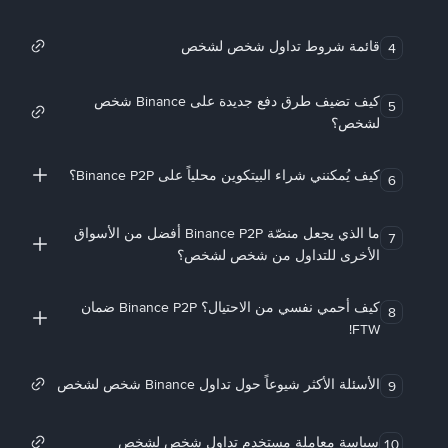
قائمة شروط تداول شخص لشخص
4
كيف تضيف طرق دفع جديدة على Binance شخص
5
لشخص؟
كيف يُمكنني شراء البيتكوين محلياً على Binance P2P؟
6
ما الذي يجعل منصّة Binance P2P أفضل من الأسواق
7
الأخرى للتداول من شخص لشخص؟
كيف أحمي نفسي من الاحتيال؟ Binance P2P ضمان
8
FTW!
الأسئلة الأكثر شيوعاً حول تداول Binance شخص لشخص
9
سياسة معاملة مستخدم تداول شخص لشخص
10