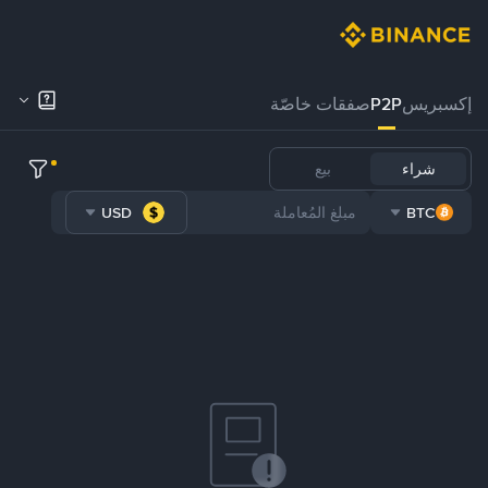
إكسبريس
P2P
صفقات خاصّة
شراء
بيع
USD
BTC