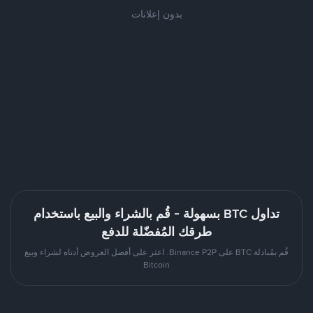
بدون إعلانات
تداول BTC بسهولة - قُم بالشراء والبيع باستخدام
طرقك المُفضّلة للدفع
قُم بمُبادلة BTC على Binance P2P. اعثر على أفضل العروض أدناه لشراء وبيع
Bitcoin