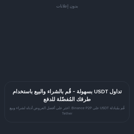
بدون إعلانات
تداول USDT بسهولة - قُم بالشراء والبيع باستخدام
طرقك المُفضّلة للدفع
قُم بمُبادلة USDT على Binance P2P. اعثر على أفضل العروض أدناه لشراء وبيع
Tether