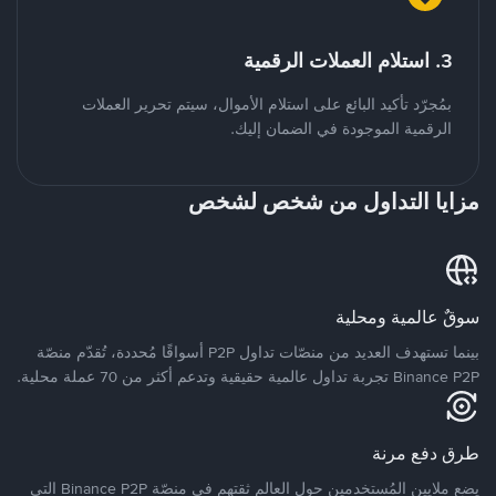
3. استلام العملات الرقمية
بمُجرّد تأكيد البائع على استلام الأموال، سيتم تحرير العملات
الرقمية الموجودة في الضمان إليك.
مزايا التداول من شخص لشخص
سوقٌ عالمية ومحلية
بينما تستهدف العديد من منصّات تداول P2P أسواقًا مُحددة، تُقدّم منصّة
Binance P2P تجربة تداول عالمية حقيقية وتدعم أكثر من 70 عملة محلية.
طرق دفع مرنة
يضع ملايين المُستخدمين حول العالم ثقتهم في منصّة Binance P2P التي