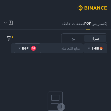
إكسبريس
P2P
صفقات خاصّة
شراء
بيع
EGP
SHIB