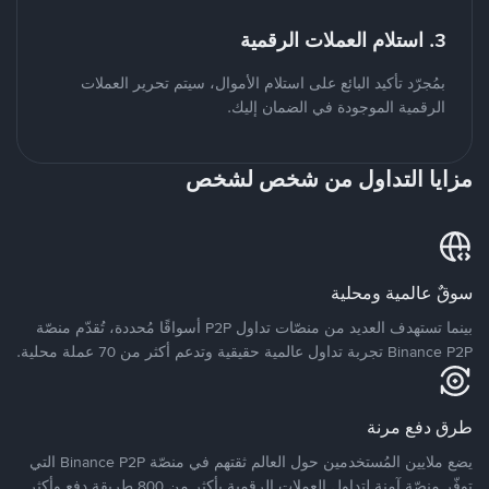
3. استلام العملات الرقمية
بمُجرّد تأكيد البائع على استلام الأموال، سيتم تحرير العملات
الرقمية الموجودة في الضمان إليك.
مزايا التداول من شخص لشخص
سوقٌ عالمية ومحلية
بينما تستهدف العديد من منصّات تداول P2P أسواقًا مُحددة، تُقدّم منصّة
Binance P2P تجربة تداول عالمية حقيقية وتدعم أكثر من 70 عملة محلية.
طرق دفع مرنة
يضع ملايين المُستخدمين حول العالم ثقتهم في منصّة Binance P2P التي
توفّر منصّة آمنة لتداول العملات الرقمية بأكثر من 800 طريقة دفع وأكثر