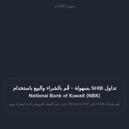
بدون إعلانات
تداول SHIB بسهولة - قُم بالشراء والبيع باستخدام
National Bank of Kuwait (NBK)
قُم بمُبادلة SHIB على Binance P2P. اعثر على أفضل العروض أدناه لشراء وبيع