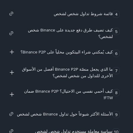
قائمة شروط تداول شخص لشخص
4
كيف تضيف طرق دفع جديدة على Binance شخص
5
لشخص؟
كيف يُمكنني شراء البيتكوين محلياً على Binance P2P؟
6
ما الذي يجعل منصّة Binance P2P أفضل من الأسواق
7
الأخرى للتداول من شخص لشخص؟
كيف أحمي نفسي من الاحتيال؟ Binance P2P ضمان
8
FTW!
الأسئلة الأكثر شيوعاً حول تداول Binance شخص لشخص
9
سياسة معاملة مستخدم تداول شخص لشخص
10