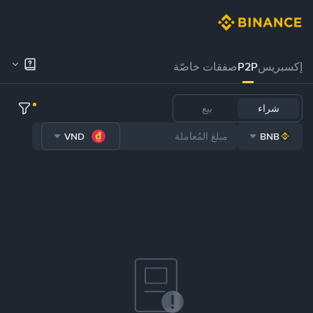
إكسبريس
P2P
صفقات خاصّة
شراء
بيع
VND
BNB