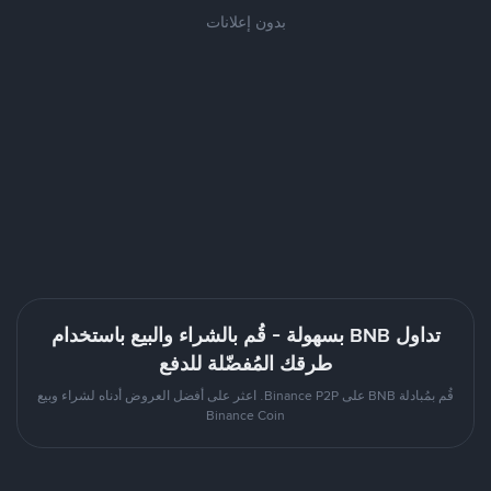
بدون إعلانات
تداول BNB بسهولة - قُم بالشراء والبيع باستخدام
طرقك المُفضّلة للدفع
قُم بمُبادلة BNB على Binance P2P. اعثر على أفضل العروض أدناه لشراء وبيع
Binance Coin