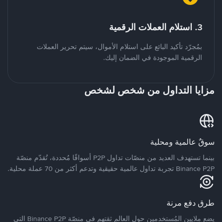
3. استلام العملات الرقمية
بمُجرّد تأكيد البائع على استلام الأموال، سيتم تحرير العملات
الرقمية الموجودة في الضمان إليك.
مزايا التداول من شخص لشخص
سوقٌ عالمية ومحلية
بينما تستهدف العديد من منصّات تداول P2P أسواقًا مُحددة، تُقدّم منصّة
Binance P2P تجربة تداول عالمية حقيقية وتدعم أكثر من 70 عملة محلية.
طرق دفع مرنة
يضع ملايين المُستخدمين حول العالم ثقتهم في منصّة Binance P2P التي