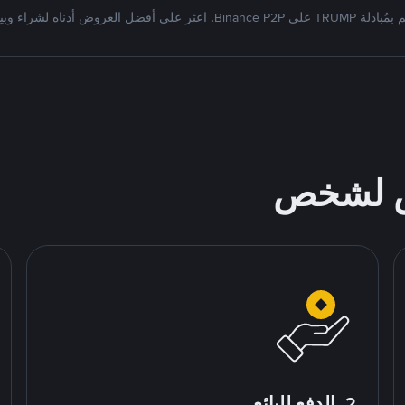
دلة TRUMP على Binance P2P. اعثر على أفضل العروض أدناه لشراء وبيع
ص لشخص
2. الدفع للبائع