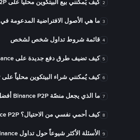
كيف يُمكنني بيع البيتكوين محلياً على Binance P2P؟
2
ما هي الأصول الافتراضية المدعومة 
3
قائمة شروط تداول شخص لشخص
4
كيف تضيف طرق دفع جديدة على Binance شخص لشخص؟
5
كيف يُمكنني شراء البيتكوين محلياً على Binance P2P؟
6
ما الذي يجعل منصّة Binance P2P أفضل من الأسواق الأخرى للتداول من شخص لشخص؟
7
كيف أحمي نفسي من الاحتيال؟ Binance P2P ضمان FTW!
8
الأسئلة الأكثر شيوعاً حول تداول Binance شخص لشخص
9