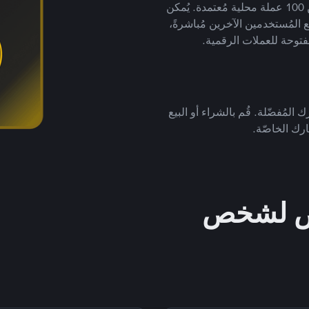
لتداول العملات الرقمية بأكثر من 800 طريقة دفع وأكثر من 100 عملة محلية مُعتمدة. يُمكن
 المُستخدمين الآخرين مُباشرةً،
فتوحة للعملات الرقمية.
 المُفضّلة. قُم بالشراء أو البيع
رك الخاصّة.
خص لشخص