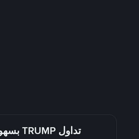
تداول TRUMP بسهولة - قُم بالشراء والبيع باستخدام طرقك المُفضّلة للدفع