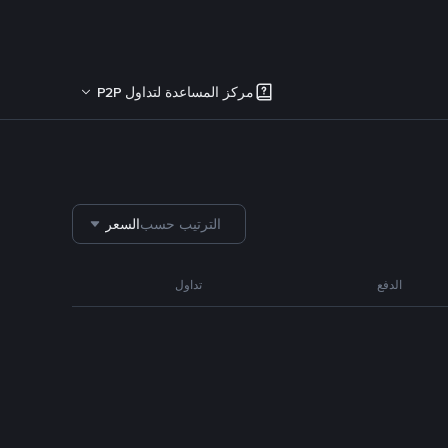
مركز المساعدة لتداول P2P
الترتيب حسب
السعر
الدفع
تداول