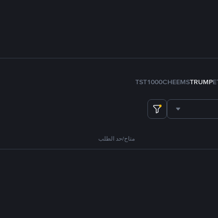
TST
1000CHEEMS
TRUMP
E
متاح/حد الطلب