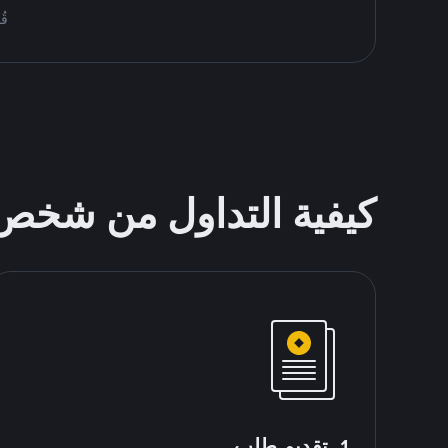
قُم بمُبا
كيفية التداول من شخ
1. تقديم طلب