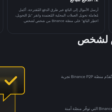
أرسل الأموال إلى البائع عبر طرق الدفع المُقترحة. أكمل
مُعاملة تحويل العملات المحلية المُعتمدة وانقر "تمّ التحويل،
اخطِر البائع" على منصّة Binance من شخص لشخص.
ص لشخص
بينما تستهدف العديد من منصّات تداول P2P أسواقًا مُحددة، تُقدّم منصّة Binance P2P تجربة
يضع ملايين المُستخدمين حول العالم ثقتهم في منصّة Binance P2P التي توفّر منصّة آمنة