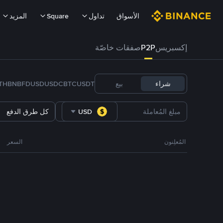
الأسواق
تداول
Square
المزيد
إكسبريس
P2P
صفقات خاصّة
شراء
بيع
USDT
BTC
USDC
FDUSD
BNB
TH
USD
كل طرق الدفع
المُعلِنون
السعر