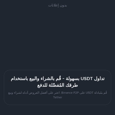
بدون إعلانات
تداول USDT بسهولة - قُم بالشراء والبيع باستخدام
طرقك المُفضّلة للدفع
قُم بمُبادلة USDT على Binance P2P. اعثر على أفضل العروض أدناه لشراء وبيع
Tether