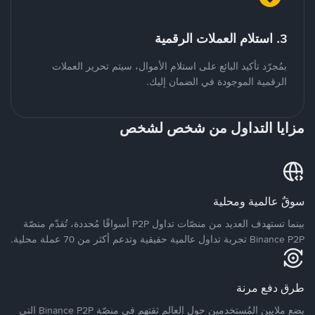
3. استلام العملات الرقمية
بمُجرّد تأكيد البائع على استلام الأموال، سيتم تحرير العملات
الرقمية الموجودة في الضمان إليك.
مزايا التداول من شخص لشخص
سوقٌ عالمية ومحلية
بينما تستهدف العديد من منصّات تداول P2P أسواقًا مُحددة، تُقدّم منصّة
Binance P2P تجربة تداول عالمية حقيقية وتدعم أكثر من 70 عملة محلية.
طرق دفع مرنة
يضع ملايين المُستخدمين حول العالم ثقتهم في منصّة Binance P2P التي