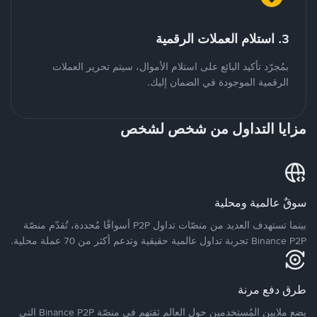
3. استلام العملات الرقمية
بمُجرّد تأكيد البائع على استلام الأموال، سيتم تحرير العملات
الرقمية الموجودة في الضمان إليك.
مزايا التداول من شخص لشخص
سوقٌ عالمية ومحلية
بينما تستهدف العديد من منصّات تداول P2P أسواقًا مُحددة، تُقدّم منصّة
Binance P2P تجربة تداول عالمية حقيقية وتدعم أكثر من 70 عملة محلية.
طرق دفع مرنة
يضع ملايين المُستخدمين حول العالم ثقتهم في منصّة Binance P2P التي