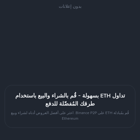
بدون إعلانات
تداول ETH بسهولة - قُم بالشراء والبيع باستخدام
طرقك المُفضّلة للدفع
قُم بمُبادلة ETH على Binance P2P. اعثر على أفضل العروض أدناه لشراء وبيع
Ethereum