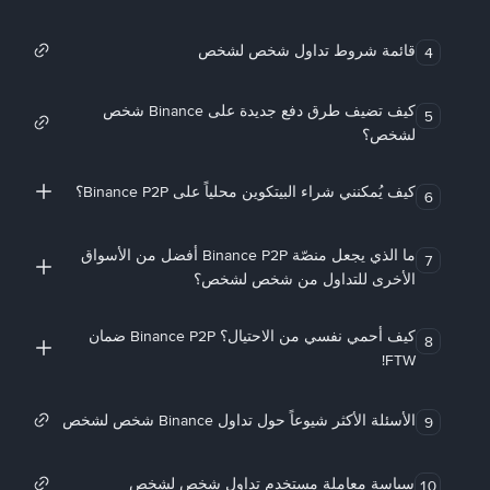
قائمة شروط تداول شخص لشخص
4
كيف تضيف طرق دفع جديدة على Binance شخص
5
لشخص؟
كيف يُمكنني شراء البيتكوين محلياً على Binance P2P؟
6
ما الذي يجعل منصّة Binance P2P أفضل من الأسواق
7
الأخرى للتداول من شخص لشخص؟
كيف أحمي نفسي من الاحتيال؟ Binance P2P ضمان
8
FTW!
الأسئلة الأكثر شيوعاً حول تداول Binance شخص لشخص
9
سياسة معاملة مستخدم تداول شخص لشخص
10