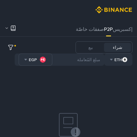
إكسبريس
P2P
صفقات خاصّة
شراء
بيع
EGP
ETH