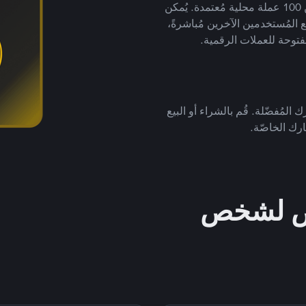
لتداول العملات الرقمية بأكثر من 800 طريقة دفع وأكثر من 100 عملة محلية مُعتمدة. يُمكن
 المُستخدمين الآخرين مُباشرةً،
فتوحة للعملات الرقمية.
 المُفضّلة. قُم بالشراء أو البيع
رك الخاصّة.
خص لشخص