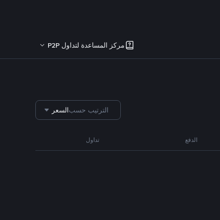
مركز المساعدة لتداول P2P
الترتيب حسب
السعر
الدفع
تداول