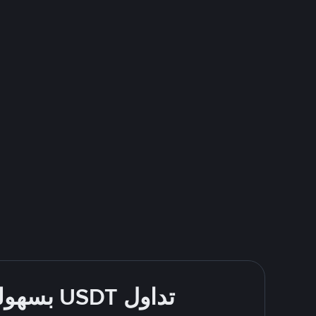
تداول USDT بسهولة - قُم بالشراء والبيع باستخدام طرقك المُفضّلة للدفع