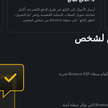
أرسل الأموال إلى البائع عبر طرق الدفع المُقترحة. أكمل
مُعاملة تحويل العملات المحلية المُعتمدة وانقر "تمّ التحويل،
اخطِر البائع" على منصّة Binance من شخص لشخص.
ص لشخص
بينما تستهدف العديد من منصّات تداول P2P أسواقًا مُحددة، تُقدّم منصّة Binance P2P تجربة
يضع ملايين المُستخدمين حول العالم ثقتهم في منصّة Binance P2P التي توفّر منصّة آمنة