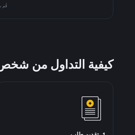
قُم بمُبادلة USDT على nance P2P
كيفية التداول من شخ
1. تقديم طلب