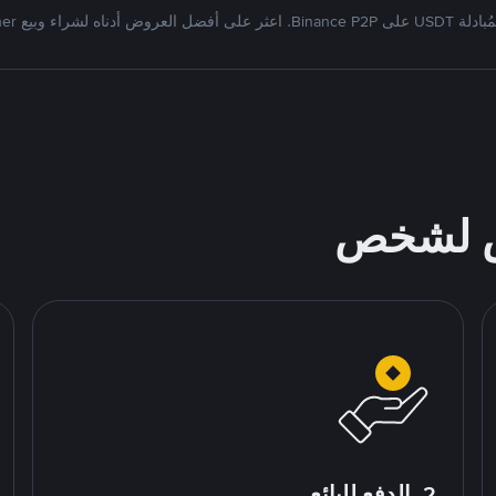
Bi. اعثر على أفضل العروض أدناه لشراء وبيع Tether
ص لشخص
2. الدفع للبائع