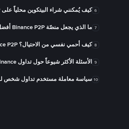
كيف يُمكنني شراء البيتكوين محلياً على Binance P2P؟
6
ما الذي يجعل منصّة Binance P2P أفضل من الأسواق الأخرى للتداول من شخص لشخص؟
7
كيف أحمي نفسي من الاحتيال؟ Binance P2P ضمان FTW!
8
الأسئلة الأكثر شيوعاً حول تداول Binance شخص لشخص
9
سياسة معاملة مستخدم تداول شخص 
10