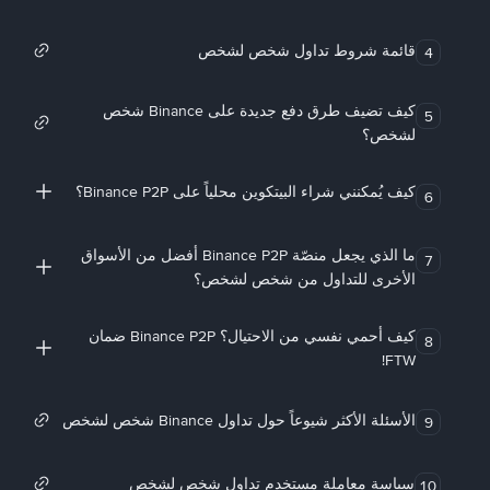
قائمة شروط تداول شخص لشخص
4
كيف تضيف طرق دفع جديدة على Binance شخص
5
لشخص؟
كيف يُمكنني شراء البيتكوين محلياً على Binance P2P؟
6
ما الذي يجعل منصّة Binance P2P أفضل من الأسواق
7
الأخرى للتداول من شخص لشخص؟
كيف أحمي نفسي من الاحتيال؟ Binance P2P ضمان
8
FTW!
الأسئلة الأكثر شيوعاً حول تداول Binance شخص لشخص
9
سياسة معاملة مستخدم تداول شخص لشخص
10