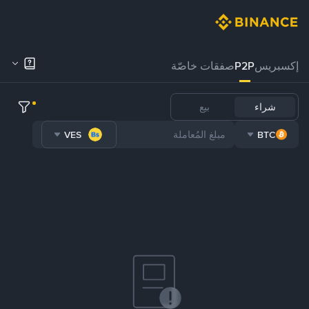
إكسبريس
P2P
صفقات خاصّة
شراء
بيع
VES
BTC