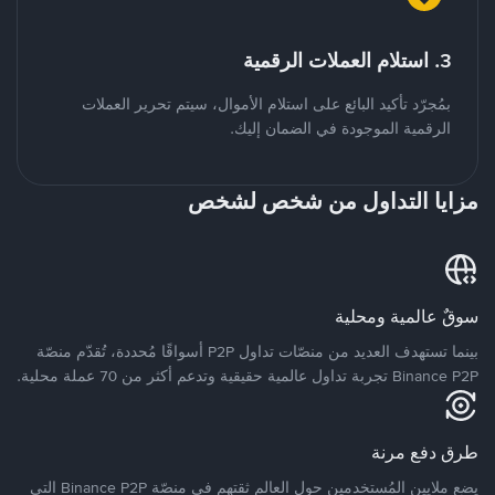
3. استلام العملات الرقمية
بمُجرّد تأكيد البائع على استلام الأموال، سيتم تحرير العملات
الرقمية الموجودة في الضمان إليك.
مزايا التداول من شخص لشخص
سوقٌ عالمية ومحلية
بينما تستهدف العديد من منصّات تداول P2P أسواقًا مُحددة، تُقدّم منصّة
Binance P2P تجربة تداول عالمية حقيقية وتدعم أكثر من 70 عملة محلية.
طرق دفع مرنة
يضع ملايين المُستخدمين حول العالم ثقتهم في منصّة Binance P2P التي