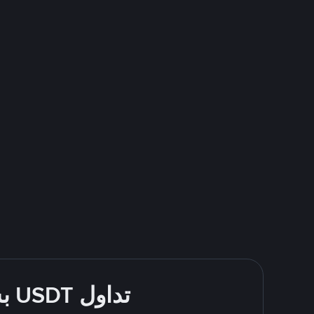
تداول USDT بسهولة - قُم بالشراء والبيع باستخدام Millennium