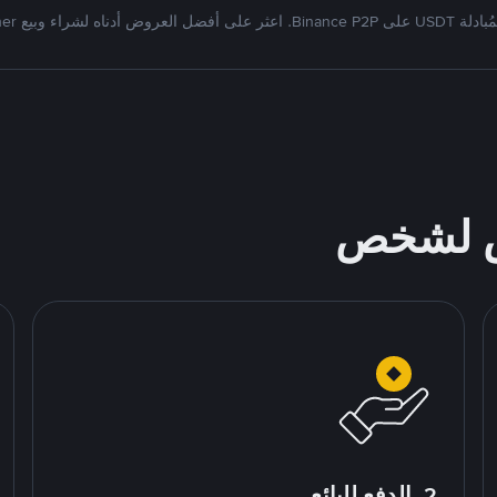
Bi. اعثر على أفضل العروض أدناه لشراء وبيع Tether
ص لشخص
2. الدفع للبائع