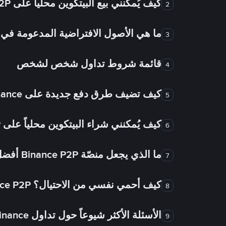
كيف يُمكنني بيع البيتكوين محلياً على Binance P2P؟
2
ما هي الأصول الافتراضية المدعومة 
3
قائمة شروط تداول شخص لشخص
4
كيف تضيف طرق دفع جديدة على Binance شخص لشخص؟
5
كيف يُمكنني شراء البيتكوين محلياً على Binance P2P؟
6
ما الذي يجعل منصّة Binance P2P أفضل من الأسواق الأخرى للتداول من شخص لشخص؟
7
كيف أحمي نفسي من الاحتيال؟ Binance P2P ضمان FTW!
8
الأسئلة الأكثر شيوعاً حول تداول Binance شخص لشخص
9