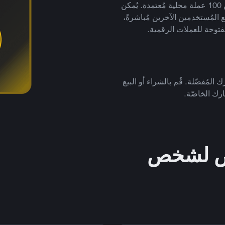
لتداول العملات الرقمية بأكثر من 800 طريقة دفع وأكثر من 100 عملة محلية مُعتمدة. يُمكن
 المُستخدمين الآخرين مُباشرةً،
فتوحة للعملات الرقمية.
 المُفضّلة. قُم بالشراء أو البيع
رك الخاصّة.
خص لشخص