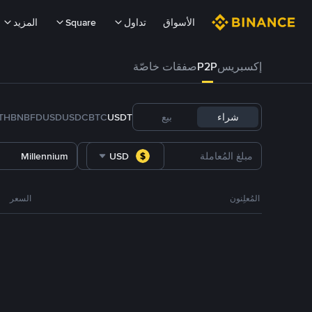
الأسواق
تداول
Square
المزيد
إكسبريس
P2P
صفقات خاصّة
شراء
بيع
USDT
BTC
USDC
FDUSD
BNB
TH
Millennium
USD
المُعلِنون
السعر