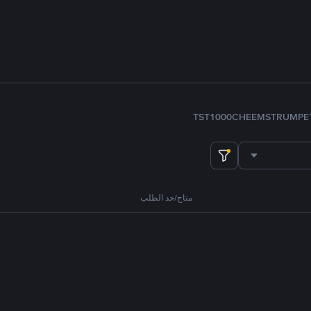
TST
1000CHEEMS
TRUMP
E
متاح/حد الطلب