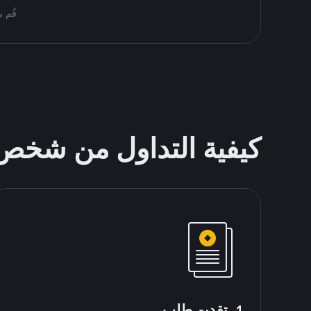
قُم بمُبادلة USDT على nance P2P
كيفية التداول من شخ
1. تقديم طلب