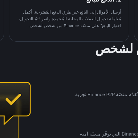
أرسل الأموال إلى البائع عبر طرق الدفع المُقترحة. أكمل
مُعاملة تحويل العملات المحلية المُعتمدة وانقر "تمّ التحويل،
اخطِر البائع" على منصّة Binance من شخص لشخص.
ص لشخص
بينما تستهدف العديد من منصّات تداول P2P أسواقًا مُحددة، تُقدّم منصّة Binance P2P تجربة
يضع ملايين المُستخدمين حول العالم ثقتهم في منصّة Binance P2P التي توفّر منصّة آمنة