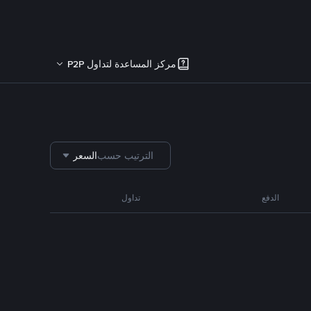
مركز المساعدة لتداول P2P
الترتيب حسب
السعر
الدفع
تداول