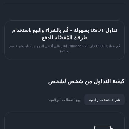
تداول USDT بسهولة - قُم بالشراء والبيع باستخدام
طرقك المُفضّلة للدفع
قُم بمُبادلة USDT على Binance P2P. اعثر على أفضل العروض أدناه لشراء وبيع
Tether
كيفية التداول من شخص لشخص
شراء عملات رقمية
بيع العملات الرقمية