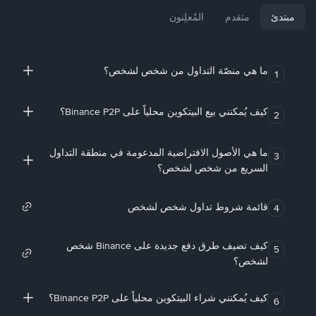
مبتدئ
متقدم
المُعلِنون
ما هي منصّة التداول من شخص لشخص؟
1
كيف يُمكنني بيع البيتكوين محلياً على Binance P2P؟
2
ما هي الأصول الافتراضية المدعومة في منطقة التداول
3
السريع من شخص لشخص؟
قائمة شروط تداول شخص لشخص
4
كيف تضيف طرق دفع جديدة على Binance شخص
5
لشخص؟
كيف يُمكنني شراء البيتكوين محلياً على Binance P2P؟
6