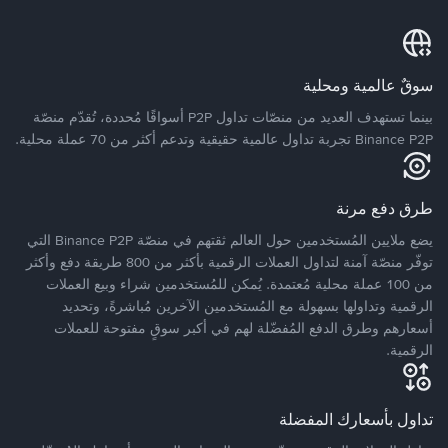
سوقٌ عالمية ومحلية
بينما تستهدف العديد من منصّات تداول P2P أسواقًا مُحددة، تُقدّم منصّة
Binance P2P تجربة تداول عالمية حقيقية وتدعم أكثر من 70 عملة محلية.
طرق دفع مرنة
يضع ملايين المُستخدمين حول العالم ثقتهم في منصّة Binance P2P التي
توفّر منصّة آمنة لتداول العملات الرقمية بأكثر من 800 طريقة دفع وأكثر
من 100 عملة محلية مُعتمدة. يُمكن للمُستخدمين شراء وبيع العملات
الرقمية وتداولها بسهولة مع المُستخدمين الآخرين مُباشرةً، وتحديد
أسعارهم وطرق الدفع المُفضّلة لهم في أكبر سوقٍ مفتوحة للعملات
الرقمية.
تداول بأسعارك المفضلة