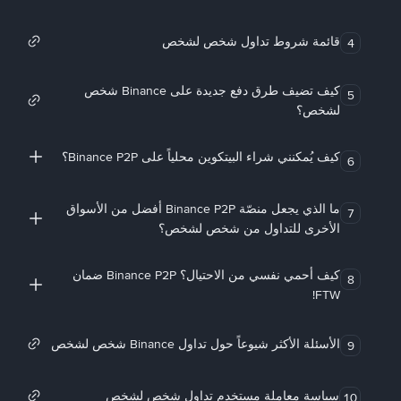
قائمة شروط تداول شخص لشخص
4
كيف تضيف طرق دفع جديدة على Binance شخص
5
لشخص؟
كيف يُمكنني شراء البيتكوين محلياً على Binance P2P؟
6
ما الذي يجعل منصّة Binance P2P أفضل من الأسواق
7
الأخرى للتداول من شخص لشخص؟
كيف أحمي نفسي من الاحتيال؟ Binance P2P ضمان
8
FTW!
الأسئلة الأكثر شيوعاً حول تداول Binance شخص لشخص
9
سياسة معاملة مستخدم تداول شخص لشخص
10