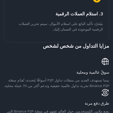
3. استلام العملات الرقمية
بمُجرّد تأكيد البائع على استلام الأموال، سيتم تحرير العملات
الرقمية الموجودة في الضمان إليك.
مزايا التداول من شخص لشخص
سوقٌ عالمية ومحلية
بينما تستهدف العديد من منصّات تداول P2P أسواقًا مُحددة، تُقدّم منصّة
Binance P2P تجربة تداول عالمية حقيقية وتدعم أكثر من 70 عملة محلية.
طرق دفع مرنة
يضع ملايين المُستخدمين حول العالم ثقتهم في منصّة Binance P2P التي