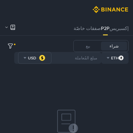
إكسبريس
P2P
صفقات خاصّة
شراء
بيع
USD
ETH