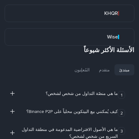
KHQR
Wise
الأسئلة الأكثر شيوعاً
مبتدئ
متقدم
المُعلِنون
ما هي منصّة التداول من شخص لشخص؟
1
كيف يُمكنني بيع البيتكوين محلياً على Binance P2P؟
2
ما هي الأصول الافتراضية المدعومة في منطقة التداول
3
السريع من شخص لشخص؟