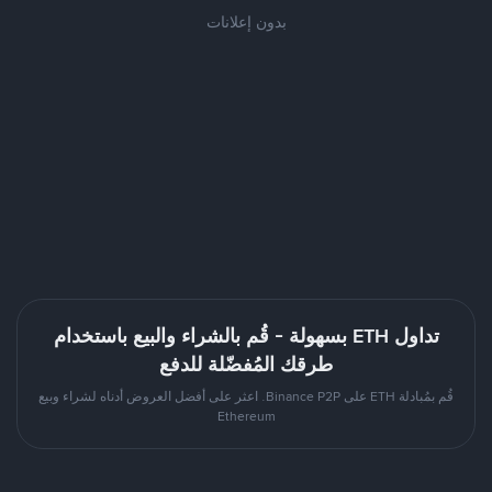
بدون إعلانات
تداول ETH بسهولة - قُم بالشراء والبيع باستخدام
طرقك المُفضّلة للدفع
قُم بمُبادلة ETH على Binance P2P. اعثر على أفضل العروض أدناه لشراء وبيع
Ethereum