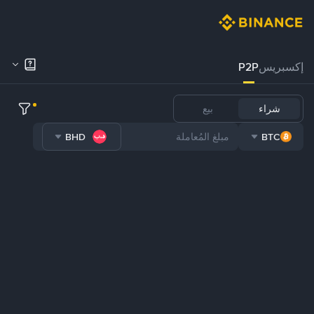
إكسبريس
P2P
شراء
بيع
BHD
BTC