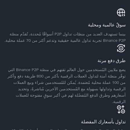
سوقٌ عالمية ومحلية
بينما تستهدف العديد من منصّات تداول P2P أسواقًا مُحددة، تُقدّم منصّة
Binance P2P تجربة تداول عالمية حقيقية وتدعم أكثر من 70 عملة محلية.
طرق دفع مرنة
يضع ملايين المُستخدمين حول العالم ثقتهم في منصّة Binance P2P التي
توفّر منصّة آمنة لتداول العملات الرقمية بأكثر من 800 طريقة دفع وأكثر
من 100 عملة محلية مُعتمدة. يُمكن للمُستخدمين شراء وبيع العملات
الرقمية وتداولها بسهولة مع المُستخدمين الآخرين مُباشرةً، وتحديد
أسعارهم وطرق الدفع المُفضّلة لهم في أكبر سوقٍ مفتوحة للعملات
الرقمية.
تداول بأسعارك المفضلة