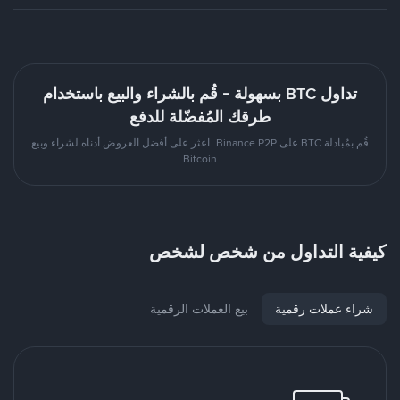
تداول BTC بسهولة - قُم بالشراء والبيع باستخدام
طرقك المُفضّلة للدفع
قُم بمُبادلة BTC على Binance P2P. اعثر على أفضل العروض أدناه لشراء وبيع
Bitcoin
كيفية التداول من شخص لشخص
شراء عملات رقمية
بيع العملات الرقمية