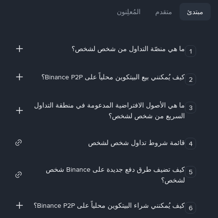
مبتدئ
متقدم
المُعلِنون
ما هي منصّة التداول من شخص لشخص؟
1
كيف يُمكنني بيع البيتكوين محلياً على Binance P2P؟
2
ما هي الأصول الافتراضية المدعومة في منطقة التداول
3
السريع من شخص لشخص؟
قائمة شروط تداول شخص لشخص
4
كيف تضيف طرق دفع جديدة على Binance شخص
5
لشخص؟
كيف يُمكنني شراء البيتكوين محلياً على Binance P2P؟
6