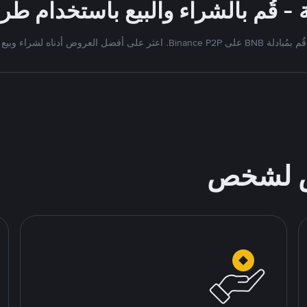
قُم بمُبادلة BNB على Binance P2P. اعثر على أفضل العروض أدناه لشراء وبيع
ص لشخص