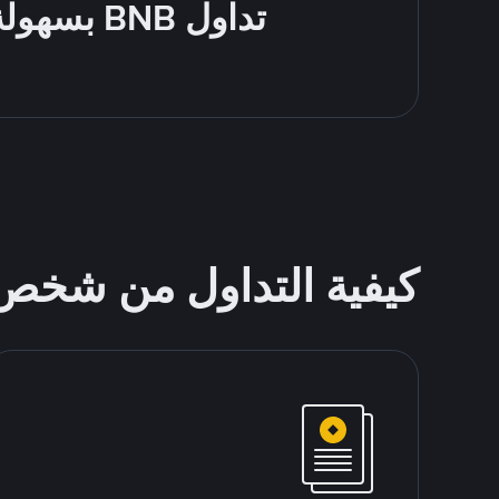
تداول BNB بسهولة - قُم بالشراء والبيع باستخدام طرقك المُفضّلة للدفع
كيفية التداول من شخ