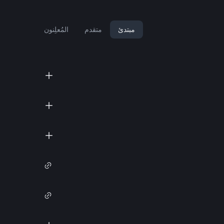
مبتدئ
متقدم
المُعلِنون