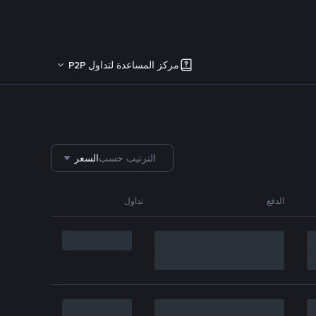
مركز المساعدة لتداول P2P
الترتيب حسب
السعر
الدفع
تداول