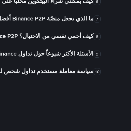
كيف يُمكنني شراء البيتكوين محلياً على Binance P2P؟
6
ما الذي يجعل منصّة Binance P2P أفضل من الأسواق الأخرى للتداول من شخص لشخص؟
7
كيف أحمي نفسي من الاحتيال؟ Binance P2P ضمان FTW!
8
الأسئلة الأكثر شيوعاً حول تداول Binance شخص لشخص
9
سياسة معاملة مستخدم تداول شخص 
10