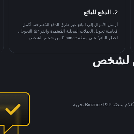
2. الدفع للبائع
أرسل الأموال إلى البائع عبر طرق الدفع المُقترحة. أكمل
مُعاملة تحويل العملات المحلية المُعتمدة وانقر "تمّ التحويل،
اخطِر البائع" على منصّة Binance من شخص لشخص.
ص لشخص
بينما تستهدف العديد من منصّات تداول P2P أسواقًا مُحددة، تُقدّم منصّة Binance P2P تجربة