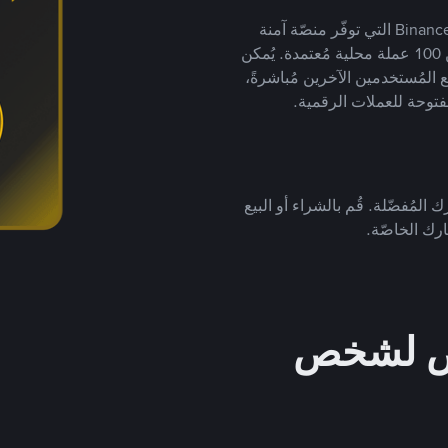
يضع ملايين المُستخدمين حول العالم ثقتهم في منصّة Binance P2P التي توفّر منصّة آمنة
لتداول العملات الرقمية بأكثر من 800 طريقة دفع وأكثر من 100 عملة محلية مُعتمدة. يُمكن
 المُستخدمين الآخرين مُباشرةً،
فتوحة للعملات الرقمية.
 المُفضّلة. قُم بالشراء أو البيع
رك الخاصّة.
خص لشخص