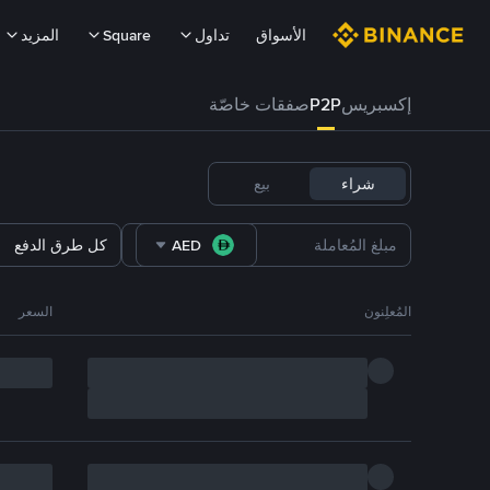
الأسواق
تداول
Square
المزيد
إكسبريس
P2P
صفقات خاصّة
شراء
بيع
AED
كل طرق الدفع
المُعلِنون
السعر