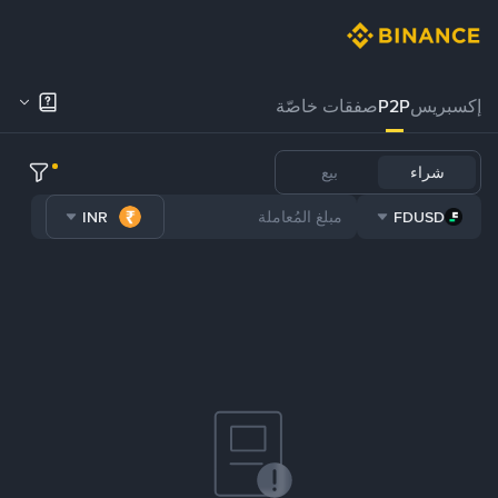
إكسبريس
P2P
صفقات خاصّة
شراء
بيع
INR
FDUSD