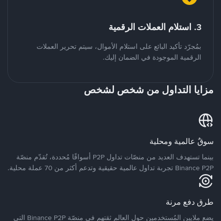
3. استلام العملات الرقمية
بمُجرّد تأكيد البائع على استلام الأموال، سيتم تحرير العملات
الرقمية الموجودة في الضمان إليك.
مزايا التداول من شخص لشخص
سوقٌ عالمية ومحلية
بينما تستهدف العديد من منصّات تداول P2P أسواقًا مُحددة، تُقدّم منصّة
Binance P2P تجربة تداول عالمية حقيقية وتدعم أكثر من 70 عملة محلية.
طرق دفع مرنة
يضع ملايين المُستخدمين حول العالم ثقتهم في منصّة Binance P2P التي