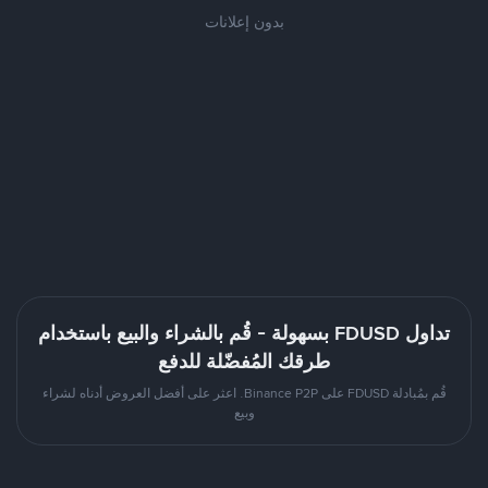
بدون إعلانات
تداول FDUSD بسهولة - قُم بالشراء والبيع باستخدام
طرقك المُفضّلة للدفع
قُم بمُبادلة FDUSD على Binance P2P. اعثر على أفضل العروض أدناه لشراء
وبيع