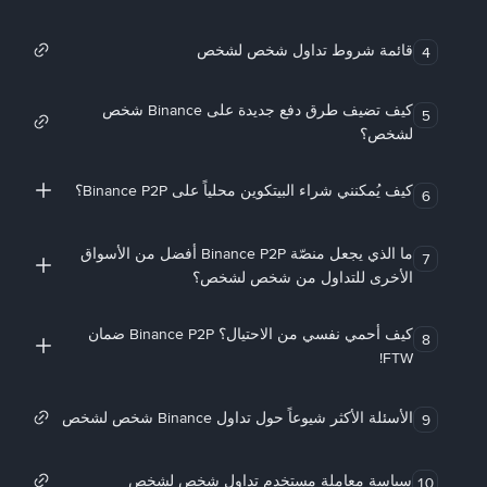
قائمة شروط تداول شخص لشخص
4
كيف تضيف طرق دفع جديدة على Binance شخص
5
لشخص؟
كيف يُمكنني شراء البيتكوين محلياً على Binance P2P؟
6
ما الذي يجعل منصّة Binance P2P أفضل من الأسواق
7
الأخرى للتداول من شخص لشخص؟
كيف أحمي نفسي من الاحتيال؟ Binance P2P ضمان
8
FTW!
الأسئلة الأكثر شيوعاً حول تداول Binance شخص لشخص
9
سياسة معاملة مستخدم تداول شخص لشخص
10