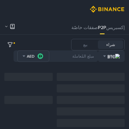
إكسبريس
P2P
صفقات خاصّة
شراء
بيع
AED
BTC