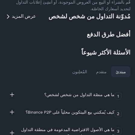
قُم بالشراء أو البيع من العروض الموجودة، أو أنشِئ إعلانات التداول
لتحديد أسعارك الخاصّة.
مُدوّنة التداول من شخص لشخص
عرض المزيد
أفضل طرق الدفع
الأسئلة الأكثر شيوعاً
مبتدئ
متقدم
المُعلِنون
ما هي منصّة التداول من شخص لشخص؟
1
كيف يُمكنني بيع البيتكوين محلياً على Binance P2P؟
2
ما هي الأصول الافتراضية المدعومة في منطقة التداول
3