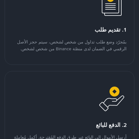
1. تقديم طلب
بمُجرّد وضع طلب تداول من شخص لشخص، سيتم حجز الأصل
الرقمي في الضمان لدى منصّة Binance من شخص لشخص.
2. الدفع للبائع
أرسل الأموال إلى البائع عبر طرق الدفع المُقترحة. أكمل مُعاملة