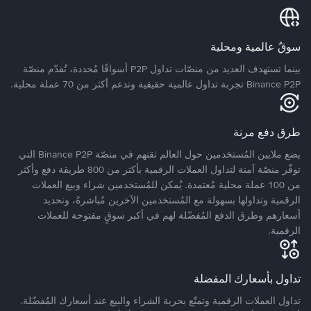
سوقٌ عالمية ومحلية
بينما تستهدف العديد من منصّات تداول P2P أسواقًا مُحددة، تُقدّم منصّة
Binance P2P تجربة تداول عالمية حقيقية وتدعم أكثر من 70 عملة محلية.
طرق دفع مرنة
يضع ملايين المُستخدمين حول العالم ثقتهم في منصّة Binance P2P التي
توفّر منصّة آمنة لتداول العملات الرقمية بأكثر من 800 طريقة دفع وأكثر
من 100 عملة محلية مُعتمدة. يُمكن للمُستخدمين شراء وبيع العملات
الرقمية وتداولها بسهولة مع المُستخدمين الآخرين مُباشرةً، وتحديد
أسعارهم وطرق الدفع المُفضّلة لهم في أكبر سوقٍ مفتوحة للعملات
الرقمية.
تداول بأسعارك المفضلة
تداول العملات الرقمية وتمتّع بحرية الشراء والبيع عند أسعارك المُفضّلة.