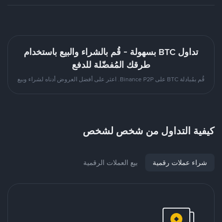
تداول BTC بسهولة - قُم بالشراء والبيع باستخدام
طرقك المُفضّلة للدفع
قُم بمُبادلة BTC على Binance P2P. اعثر على أفضل العروض أدناه لشراء وبيع
كيفية التداول من شخص لشخص
شراء عملات رقمية
بيع العملات الرقمية