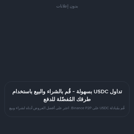
بدون إعلانات
تداول USDC بسهولة - قُم بالشراء والبيع باستخدام
طرقك المُفضّلة للدفع
قُم بمُبادلة USDC على Binance P2P. اعثر على أفضل العروض أدناه لشراء وبيع