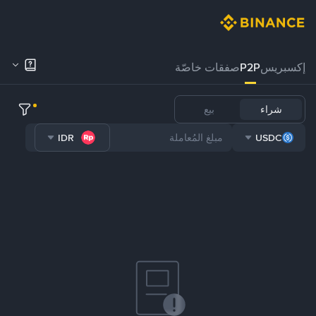
إكسبريس
P2P
صفقات خاصّة
شراء
بيع
IDR
USDC