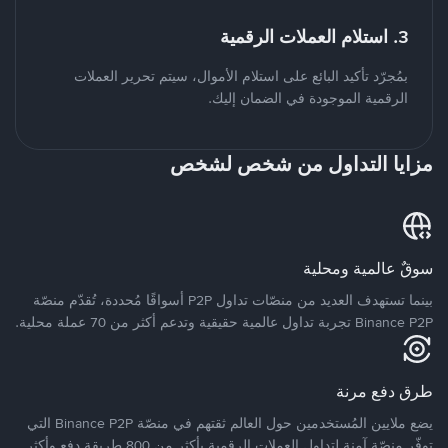
3. استلام العملات الرقمية
بمُجرّد تأكيد البائع على استلام الأموال، سيتم تحرير العملات
الرقمية الموجودة في الضمان إليك.
مزايا التداول من شخص لشخص
سوقٌ عالمية ومحلية
بينما تستهدف العديد من منصّات تداول P2P أسواقًا مُحددة، تُقدّم منصّة
Binance P2P تجربة تداول عالمية حقيقية وتدعم أكثر من 70 عملة محلية.
طرق دفع مرنة
يضع ملايين المُستخدمين حول العالم ثقتهم في منصّة Binance P2P التي
توفّر منصّة آمنة لتداول العملات الرقمية بأكثر من 800 طريقة دفع وأكثر