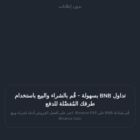
بدون إعلانات
تداول BNB بسهولة - قُم بالشراء والبيع باستخدام
طرقك المُفضّلة للدفع
قُم بمُبادلة BNB على Binance P2P. اعثر على أفضل العروض أدناه لشراء وبيع
Binance Coin