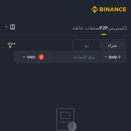
إكسبريس
P2P
صفقات خاصّة
شراء
بيع
VND
BNB