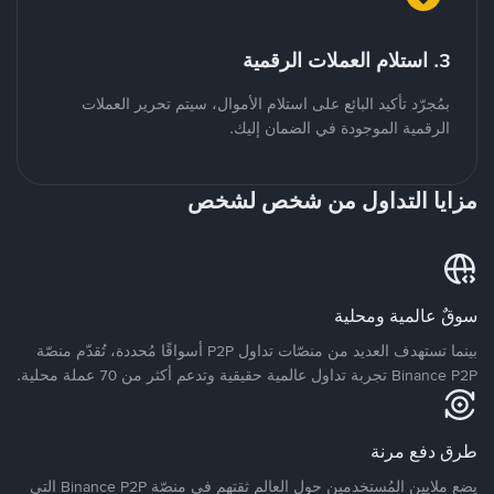
3. استلام العملات الرقمية
بمُجرّد تأكيد البائع على استلام الأموال، سيتم تحرير العملات
الرقمية الموجودة في الضمان إليك.
مزايا التداول من شخص لشخص
سوقٌ عالمية ومحلية
بينما تستهدف العديد من منصّات تداول P2P أسواقًا مُحددة، تُقدّم منصّة
Binance P2P تجربة تداول عالمية حقيقية وتدعم أكثر من 70 عملة محلية.
طرق دفع مرنة
يضع ملايين المُستخدمين حول العالم ثقتهم في منصّة Binance P2P التي