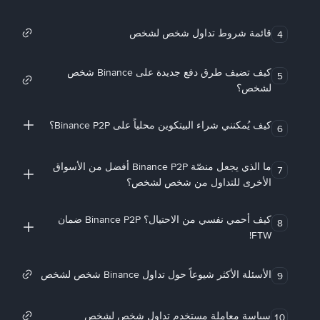
قائمة شروط تداول شخص لشخص
4
كيف تضيف طرق دفع جديدة على Binance شخص
5
لشخص؟
كيف يُمكنني شراء البيتكوين محلياً على Binance P2P؟
6
ما الذي يجعل منصّة Binance P2P أفضل من الأسواق
7
الأخرى للتداول من شخص لشخص؟
كيف أحمي نفسي من الاحتيال؟ Binance P2P ضمان
8
FTW!
الأسئلة الأكثر شيوعاً حول تداول Binance شخص لشخص
9
سياسة معاملة مستخدم تداول شخص لشخص
10