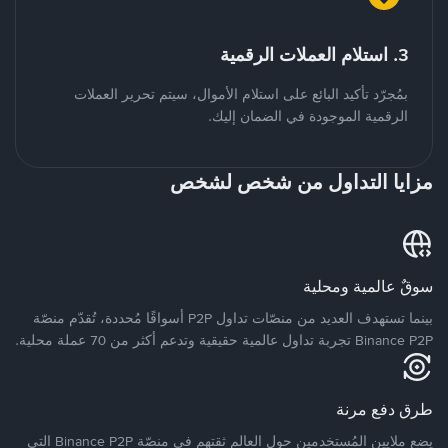
3. استلام العملات الرقمية
بمُجرّد تأكيد البائع على استلام الأموال، سيتم تحرير العملات
الرقمية الموجودة في الضمان إليك.
مزايا التداول من شخص لشخص
سوقٌ عالمية ومحلية
بينما تستهدف العديد من منصّات تداول P2P أسواقًا مُحددة، تُقدّم منصّة
Binance P2P تجربة تداول عالمية حقيقية وتدعم أكثر من 70 عملة محلية.
طرق دفع مرنة
يضع ملايين المُستخدمين حول العالم ثقتهم في منصّة Binance P2P التي