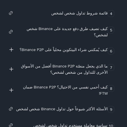
قائمة شروط تداول شخص لشخص
4
كيف تضيف طرق دفع جديدة على Binance شخص
5
لشخص؟
كيف يُمكنني شراء البيتكوين محلياً على Binance P2P؟
6
ما الذي يجعل منصّة Binance P2P أفضل من الأسواق
7
الأخرى للتداول من شخص لشخص؟
كيف أحمي نفسي من الاحتيال؟ Binance P2P ضمان
8
FTW!
الأسئلة الأكثر شيوعاً حول تداول Binance شخص لشخص
9
سياسة معاملة مستخدم تداول شخص لشخص
10