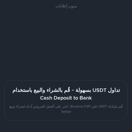
بدون إعلانات
تداول USDT بسهولة - قُم بالشراء والبيع باستخدام
Cash Deposit to Bank
قُم بمُبادلة USDT على Binance P2P. اعثر على أفضل العروض أدناه لشراء وبيع
Tether