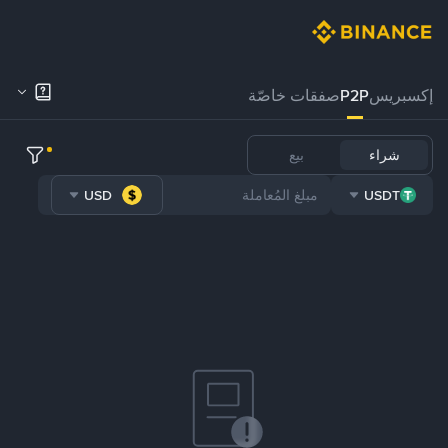
إكسبريس
P2P
صفقات خاصّة
شراء
بيع
USD
USDT