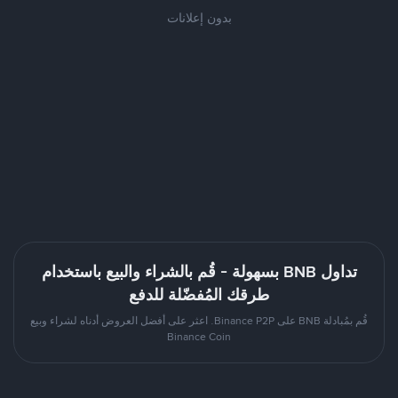
بدون إعلانات
تداول BNB بسهولة - قُم بالشراء والبيع باستخدام
طرقك المُفضّلة للدفع
قُم بمُبادلة BNB على Binance P2P. اعثر على أفضل العروض أدناه لشراء وبيع
Binance Coin