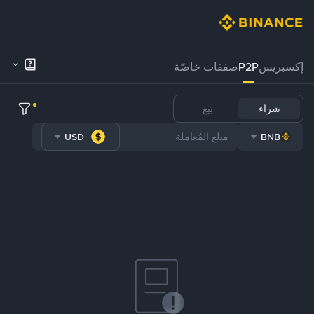
إكسبريس
P2P
صفقات خاصّة
شراء
بيع
USD
BNB