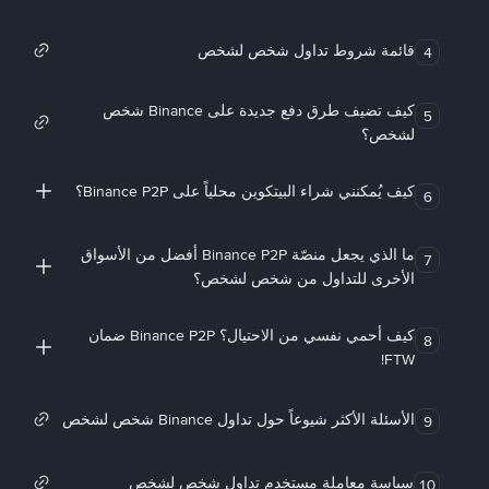
قائمة شروط تداول شخص لشخص
4
كيف تضيف طرق دفع جديدة على Binance شخص
5
لشخص؟
كيف يُمكنني شراء البيتكوين محلياً على Binance P2P؟
6
ما الذي يجعل منصّة Binance P2P أفضل من الأسواق
7
الأخرى للتداول من شخص لشخص؟
كيف أحمي نفسي من الاحتيال؟ Binance P2P ضمان
8
FTW!
الأسئلة الأكثر شيوعاً حول تداول Binance شخص لشخص
9
سياسة معاملة مستخدم تداول شخص لشخص
10