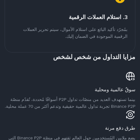
3. استلام العملات الرقمية
بمُجرّد تأكيد البائع على استلام الأموال، سيتم تحرير العملات
الرقمية الموجودة في الضمان إليك.
مزايا التداول من شخص لشخص
سوقٌ عالمية ومحلية
بينما تستهدف العديد من منصّات تداول P2P أسواقًا مُحددة، تُقدّم منصّة
Binance P2P تجربة تداول عالمية حقيقية وتدعم أكثر من 70 عملة محلية.
طرق دفع مرنة
يضع ملايين المُستخدمين حول العالم ثقتهم في منصّة Binance P2P التي