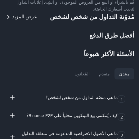
قُم بالشراء أو البيع من العروض الموجودة، أو أنشِئ إعلانات التداول
لتحديد أسعارك الخاصّة.
مُدوّنة التداول من شخص لشخص
عرض المزيد
أفضل طرق الدفع
الأسئلة الأكثر شيوعاً
مبتدئ
متقدم
المُعلِنون
ما هي منصّة التداول من شخص لشخص؟
1
كيف يُمكنني بيع البيتكوين محلياً على Binance P2P؟
2
ما هي الأصول الافتراضية المدعومة في منطقة التداول
3