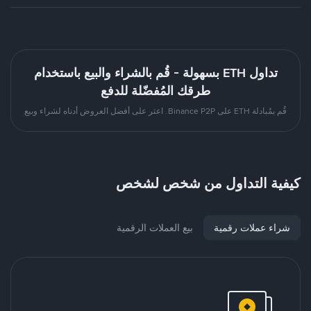
تداول ETH بسهولة - قُم بالشراء والبيع باستخدام
طرقك المُفضّلة للدفع
قُم بمُبادلة ETH على Binance P2P. اعثر على أفضل العروض أدناه لشراء وبيع
كيفية التداول من شخص لشخص
شراء عملات رقمية
بيع العملات الرقمية