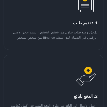
1. تقديم طلب
بمُجرّد وضع طلب تداول من شخص لشخص، سيتم حجز الأصل
الرقمي في الضمان لدى منصّة Binance من شخص لشخص.
2. الدفع للبائع
أرسل الأموال إلى البائع عبر طرق الدفع المُقترحة. أكمل مُعاملة