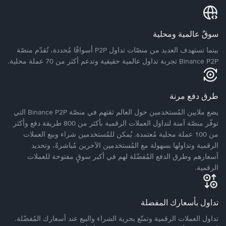
سوقٌ عالمية ومحلية
بينما تستهدف العديد من منصّات تداول P2P أسواقًا مُحددة، تُقدّم منصّة
Binance P2P تجربة تداول عالمية حقيقية وتدعم أكثر من 70 عملة محلية.
طرق دفع مرنة
يضع ملايين المُستخدمين حول العالم ثقتهم في منصّة Binance P2P التي
توفّر منصّة آمنة لتداول العملات الرقمية بأكثر من 800 طريقة دفع وأكثر
من 100 عملة محلية مُعتمدة. يُمكن للمُستخدمين شراء وبيع العملات
الرقمية وتداولها بسهولة مع المُستخدمين الآخرين مُباشرةً، وتحديد
أسعارهم وطرق الدفع المُفضّلة لهم في أكبر سوقٍ مفتوحة للعملات
الرقمية.
تداول بأسعارك المفضلة
تداول العملات الرقمية وتمتّع بحرية الشراء والبيع عند أسعارك المُفضّلة.