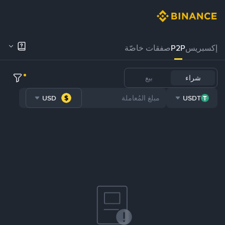
إكسبريس
P2P
صفقات خاصّة
شراء
بيع
USD
USDT