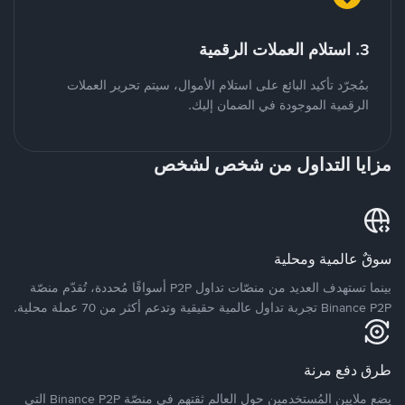
3. استلام العملات الرقمية
بمُجرّد تأكيد البائع على استلام الأموال، سيتم تحرير العملات
الرقمية الموجودة في الضمان إليك.
مزايا التداول من شخص لشخص
سوقٌ عالمية ومحلية
بينما تستهدف العديد من منصّات تداول P2P أسواقًا مُحددة، تُقدّم منصّة
Binance P2P تجربة تداول عالمية حقيقية وتدعم أكثر من 70 عملة محلية.
طرق دفع مرنة
يضع ملايين المُستخدمين حول العالم ثقتهم في منصّة Binance P2P التي