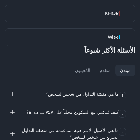
KHQR
Wise
الأسئلة الأكثر شيوعاً
مبتدئ
متقدم
المُعلِنون
ما هي منصّة التداول من شخص لشخص؟
1
كيف يُمكنني بيع البيتكوين محلياً على Binance P2P؟
2
ما هي الأصول الافتراضية المدعومة في منطقة التداول
3
السريع من شخص لشخص؟