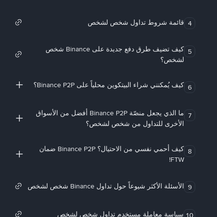
قائمة شروط تداول شخص لشخص
4
كيف تضيف طرق دفع جديدة على Binance شخص
5
لشخص؟
كيف يُمكنني شراء البيتكوين محلياً على Binance P2P؟
6
ما الذي يجعل منصّة Binance P2P أفضل من الأسواق
7
الأخرى للتداول من شخص لشخص؟
كيف أحمي نفسي من الاحتيال؟ Binance P2P ضمان
8
FTW!
الأسئلة الأكثر شيوعاً حول تداول Binance شخص لشخص
9
سياسة معاملة مستخدم تداول شخص لشخص
10