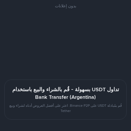
بدون إعلانات
تداول USDT بسهولة - قُم بالشراء والبيع باستخدام
Bank Transfer (Argentina)
قُم بمُبادلة USDT على Binance P2P. اعثر على أفضل العروض أدناه لشراء وبيع
Tether